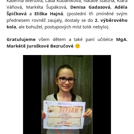
Kateřina Mertová, Lada Kubaníková, Natálie Šťastná, Klára
Váňová, Markéta Šupáková,
Denisa Gadasová
,
Adéla
Špičková
a
Eliška Hajná
. (poslední tři zmíněné svým
přednesem rovněž zaujaly, dostaly se do
2. výběrového
kola
, ale bohužel, postupových míst tolik nebylo).
Gratulujeme
všem dětem a také paní učitelce
MgA.
Markétě Juroškové Bezručové
🙂