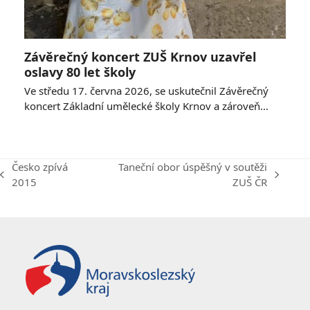
Závěrečný koncert ZUŠ Krnov uzavřel
oslavy 80 let školy
Ve středu 17. června 2026, se uskutečnil Závěrečný
koncert Základní umělecké školy Krnov a zároveň…
Česko zpívá
Taneční obor úspěšný v soutěži
previous
next
2015
ZUŠ ČR
post:
post: