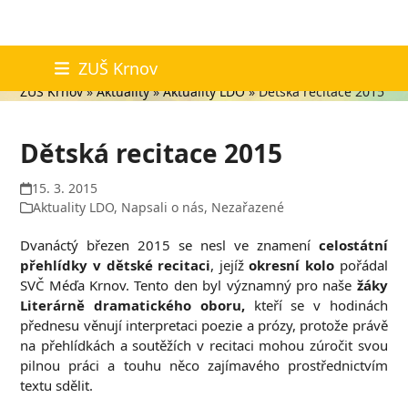
Skip
Aktuality
ZUŠ Krnov
to
ZUŠ Krnov
»
Aktuality
»
Aktuality LDO
»
Dětská recitace 2015
content
Dětská recitace 2015
15. 3. 2015
Aktuality LDO
,
Napsali o nás
,
Nezařazené
Dvanáctý březen 2015 se nesl ve znamení
celostátní
přehlídky v dětské recitaci
, jejíž
okresní kolo
pořádal
SVČ Méďa Krnov. Tento den byl významný pro naše
žáky
Literárně dramatického oboru,
kteří se v hodinách
přednesu věnují interpretaci poezie a prózy, protože právě
na přehlídkách a soutěžích v recitaci mohou zúročit svou
pilnou práci a touhu něco zajímavého prostřednictvím
textu sdělit.