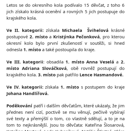
Letos se do okresního kola podívalo 15 děvčat, z toho 6
jich získalo krásná ocenění a rovných 5 jich postupuje do
krajského kola.
Ve II. kategorii:
získala
Michaela Švihelová
krásné
postupové
2. místo
a
Kristýnka Pečonková
, pro kterou
okresní kolo bylo první zkušeností v soutěži, si hned
odnesla
1. místo
a také postoupila do kraje.
Ve III. kategorii
: obsadila
1. místo Anna Veselá
a
2.
místo Adriana Slováčková
, obě rovněž postupují do
krajského kola.
3. místo
pak patřilo
Lence Hasmandové.
Ve IV. kategorii:
získala
1. místo
s postupem do kraje
Johana Handlířová.
Poděkování
patří i dalším děvčatům, které ukázaly, že jim
přednes není cizí, poctivě se mu věnují, pečlivě vybírají
své texty a přemýšlí o tom, co vlastně sdělují, a to je na
tom to nejkrásnější. Jsou to děvčata: Kateřina Šlosarová,