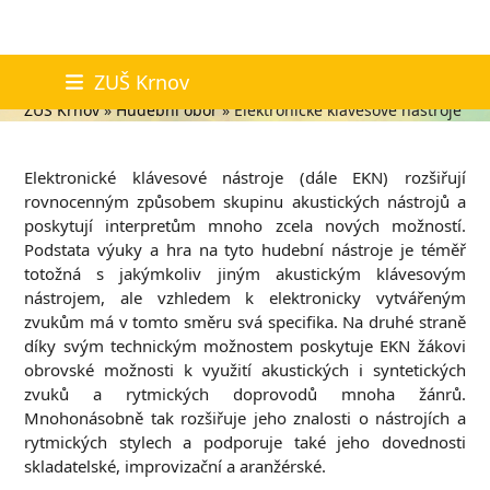
Skip
Elektronické klávesové nástroje
ZUŠ Krnov
to
ZUŠ Krnov
»
Hudební obor
»
Elektronické klávesové nástroje
content
Elektronické klávesové nástroje (dále EKN) rozšiřují
rovnocenným způsobem skupinu akustických nástrojů a
poskytují interpretům mnoho zcela nových možností.
Podstata výuky a hra na tyto hudební nástroje je téměř
totožná s jakýmkoliv jiným akustickým klávesovým
nástrojem, ale vzhledem k elektronicky vytvářeným
zvukům má v tomto směru svá specifika. Na druhé straně
díky svým technickým možnostem poskytuje EKN žákovi
obrovské možnosti k využití akustických i syntetických
zvuků a rytmických doprovodů mnoha žánrů.
Mnohonásobně tak rozšiřuje jeho znalosti o nástrojích a
rytmických stylech a podporuje také jeho dovednosti
skladatelské, improvizační a aranžérské.