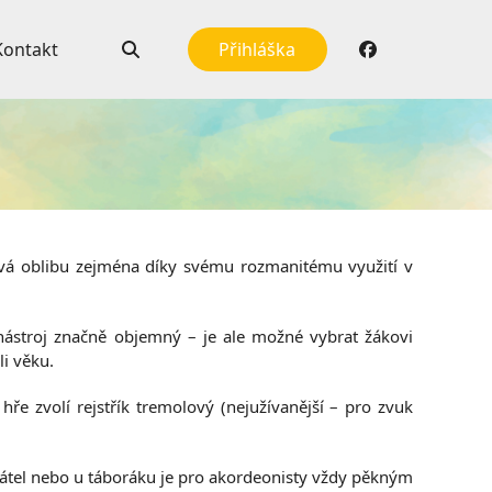
Kontakt
Přihláška
kává oblibu zejména díky svému rozmanitému využití v
 nástroj značně objemný – je ale možné vybrat žákovi
li věku.
ře zvolí rejstřík tremolový (nejužívanější – pro zvuk
přátel nebo u táboráku je pro akordeonisty vždy pěkným