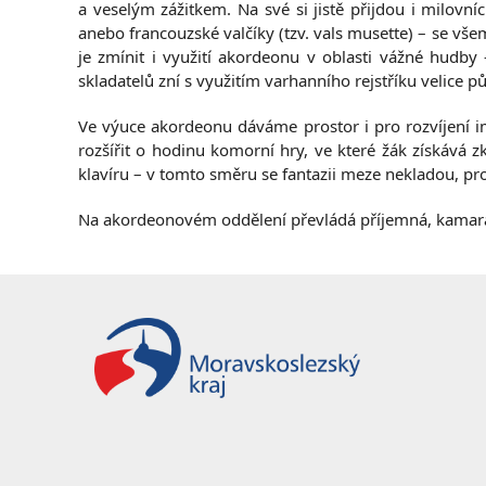
a veselým zážitkem. Na své si jistě přijdou i milovníc
anebo francouzské valčíky (tzv. vals musette) – se v
je zmínit i využití akordeonu v oblasti vážné hudby –
skladatelů zní s využitím varhanního rejstříku velice p
Ve výuce akordeonu dáváme prostor i pro rozvíjení i
rozšířit o hodinu komorní hry, ve které žák získává zk
klavíru – v tomto směru se fantazii meze nekladou, p
Na akordeonovém oddělení převládá příjemná, kamaráds