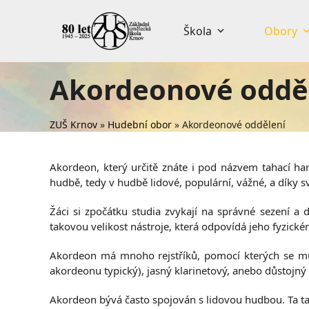
Skip
to
Škola
Obory
content
Akordeonové oddě
ZUŠ Krnov
»
Hudební obor
»
Akordeonové oddělení
Akordeon, který určitě znáte i pod názvem tahací ha
hudbě, tedy v hudbě lidové, populární, vážné, a dík
Žáci si zpočátku studia zvykají na správné sezení a
takovou velikost nástroje, která odpovídá jeho fyzick
Akordeon má mnoho rejstříků, pomocí kterých se může 
akordeonu typický), jasný klarinetový, anebo důstojný 
Akordeon bývá často spojován s lidovou hudbou. Ta tak