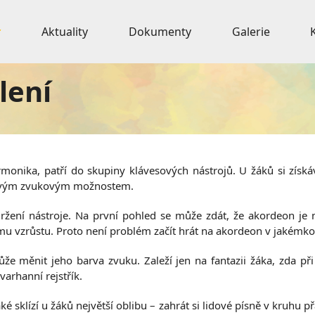
Aktuality
Dokumenty
Galerie
lení
rmonika, patří do skupiny klávesových nástrojů. U žáků si zís
y svým zvukovým možnostem.
 držení nástroje. Na první pohled se může zdát, že akordeon je
ému vzrůstu. Proto není problém začít hrát na akordeon v jakémko
měnit jeho barva zvuku. Zaleží jen na fantazii žáka, zda při h
varhanní rejstřík.
é sklízí u žáků největší oblibu – zahrát si lidové písně v kruhu 