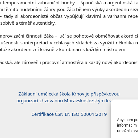
i temperamentní zahraniční hudby – španělská a argentinská tanga,
šemi těmito hudebními žánry jsou žáci během výuky akordeonu sez
 tady si akordeonisté občas vypůjčují klavírní a varhanní reper
ůsobivě a téměř autenticky.
mprovizační činnosti žáka – učí se pohotově obměňovat akordic
ušenosti s interpretací vícehlasých skladeb za využití několika n
rotože akordeon zní krásně v kombinaci s každým nástrojem.
ká, ale zároveň i pracovní atmosféra a každý nový akordeonista
Základní umělecká škola Krnov je příspěvkovou
organizací zřizovanou Moravskoslezským krajem.
Certifikace ČSN EN ISO 50001:2019
Abychom posk
informacím o
umožní zpra