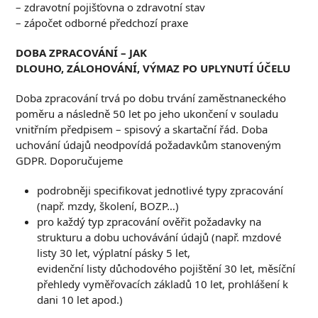
– zdravotní pojišťovna o zdravotní stav
– zápočet odborné předchozí praxe
DOBA ZPRACOVÁNÍ – JAK
DLOUHO, ZÁLOHOVÁNÍ, VÝMAZ PO UPLYNUTÍ ÚČELU
Doba zpracování trvá po dobu trvání zaměstnaneckého
poměru a následně 50 let po jeho ukončení v souladu
vnitřním předpisem – spisový a skartační řád. Doba
uchování údajů neodpovídá požadavkům stanoveným
GDPR. Doporučujeme
podrobněji specifikovat jednotlivé typy zpracování
(např. mzdy, školení, BOZP…)
pro každý typ zpracování ověřit požadavky na
strukturu a dobu uchovávání údajů (např. mzdové
listy 30 let, výplatní pásky 5 let,
evidenční listy důchodového pojištění 30 let, měsíční
přehledy vyměřovacích základů 10 let, prohlášení k
dani 10 let apod.)