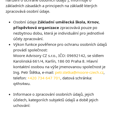
nařízení o ochraně osobních údajů“), informuje o
základních zásadách a principech na základě kterých
zpracovává osobní údaje.
Osobní údaje
Základní umělecká škola, Krnov,
příspěvková organizace
zpracovává pouze po
nezbytnou dobu, která je individuální pro jednotlivé
účely zpracování.
Výkon funkce pověřence pro ochranu osobních údajů
provádí společnost:
Moore Advisory CZ s.r.o., IČO: 09692142, se sídlem
Karolinská 661/4, Karlín, 186 00 Praha 8. Hlavní
kontaktní osobou na výše jmenovanou společnost je
Ing. Petr Štětka, e-mail:
petr.stetka@moore-czech.cz
,
telefon:
+420 734 647 701
, datová schránka:
q4hs4wu.
Informace o zpracování osobních údajů, jejich
účelech, kategoriích subjektů údajů a době jejich
uchování: