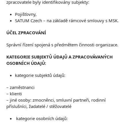
zpracovatele byly identifikovány subjekty:
Pojišťovny,
SATUM Czech – na základě rámcové smlouvy s MSK.
Ú
ČEL ZPRACOVÁNÍ
Správní řízení spojená s předmětem činnosti organizace.
K
ATEGORIE SUBJEKTŮ ÚDAJŮ A ZPRACOVÁVANÝCH
OSOBNÍCH ÚDAJŮ
:
kategorie subjektů údajů:
– zaměstnanci
– klienti
– jiné osoby: zmocněnci, smluvní partneři, rodinní
příslušníci, žadatelé / stěžovatelé
kategorie osobních údajů: