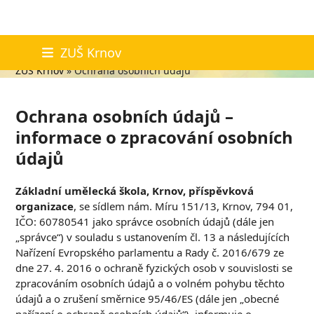
Skip
Ochrana osobních údajů
ZUŠ Krnov
to
ZUŠ Krnov
»
Ochrana osobních údajů
content
Ochrana osobních údajů –
informace o zpracování osobních
údajů
Základní umělecká škola, Krnov, příspěvková
organizace
, se sídlem nám. Míru 151/13, Krnov, 794 01,
IČO: 60780541 jako správce osobních údajů (dále jen
„správce“) v souladu s ustanovením čl. 13 a následujících
Nařízení Evropského parlamentu a Rady č. 2016/679 ze
dne 27. 4. 2016 o ochraně fyzických osob v souvislosti se
zpracováním osobních údajů a o volném pohybu těchto
údajů a o zrušení směrnice 95/46/ES (dále jen „obecné