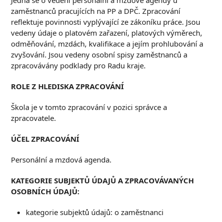
Jedná se o vedení personální a mzdové agendy u
zaměstnanců pracujících na PP a DPČ. Zpracování
reflektuje povinnosti vyplývající ze zákoníku práce. Jsou
vedeny údaje o platovém zařazení, platových výměrech,
odměňování, mzdách, kvalifikace a jejím prohlubování a
zvyšování. Jsou vedeny osobní spisy zaměstnanců a
zpracovávány podklady pro Radu kraje.
R
OLE Z HLEDISKA
ZPRACOVÁNÍ
Škola je v tomto zpracování v pozici správce a
zpracovatele.
Ú
ČEL ZPRACOVÁNÍ
Personální a mzdová agenda.
K
ATEGORIE SUBJEKTŮ ÚDAJŮ A ZPRACOVÁVANÝCH
OSOBNÍCH ÚDAJŮ
:
kategorie subjektů údajů: o zaměstnanci