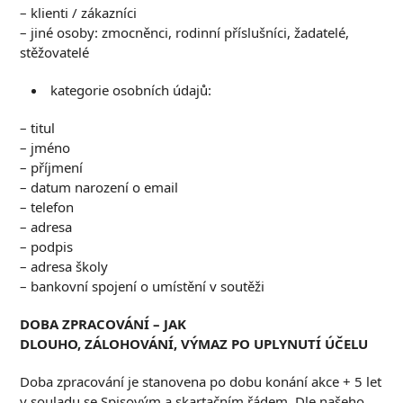
– klienti / zákazníci
– jiné osoby: zmocněnci, rodinní příslušníci, žadatelé,
stěžovatelé
kategorie osobních údajů:
– titul
– jméno
– příjmení
– datum narození o email
– telefon
– adresa
– podpis
– adresa školy
– bankovní spojení o umístění v soutěži
D
OBA ZPRACOVÁNÍ
–
JAK
DLOUHO
,
ZÁLOHOVÁNÍ
,
VÝMAZ PO UPLYNUTÍ ÚČELU
Doba zpracování je stanovena po dobu konání akce + 5 let
v souladu se Spisovým a skartačním řádem. Dle našeho