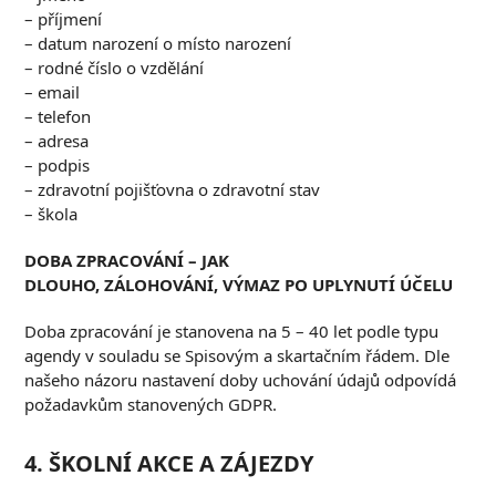
– příjmení
– datum narození o místo narození
– rodné číslo o vzdělání
– email
– telefon
– adresa
– podpis
– zdravotní pojišťovna o zdravotní stav
– škola
D
OBA ZPRACOVÁNÍ
–
JAK
DLOUHO
,
ZÁLOHOVÁNÍ
,
VÝMAZ PO UPLYNUTÍ ÚČELU
Doba zpracování je stanovena na 5 – 40 let podle typu
agendy v souladu se Spisovým a skartačním řádem. Dle
našeho názoru nastavení doby uchování údajů odpovídá
požadavkům stanovených GDPR.
4.
Š
KOLNÍ AKCE A ZÁJEZDY