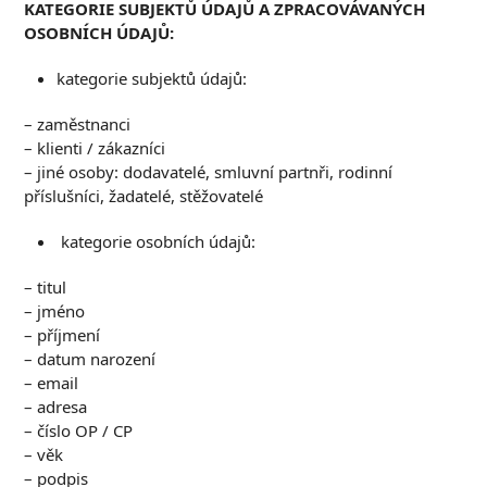
K
ATEGORIE SUBJEKTŮ ÚDAJŮ A ZPRACOVÁVANÝCH
OSOBNÍCH ÚDAJŮ
:
kategorie subjektů údajů:
– zaměstnanci
– klienti / zákazníci
– jiné osoby: dodavatelé, smluvní partnři, rodinní
příslušníci, žadatelé, stěžovatelé
kategorie osobních údajů:
– titul
– jméno
– příjmení
– datum narození
– email
– adresa
– číslo OP / CP
– věk
– podpis