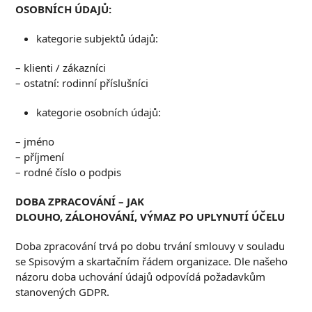
OSOBNÍCH ÚDAJŮ
:
kategorie subjektů údajů:
– klienti / zákazníci
– ostatní: rodinní příslušníci
kategorie osobních údajů:
– jméno
– příjmení
– rodné číslo o podpis
D
OBA ZPRACOVÁNÍ
–
JAK
DLOUHO
,
ZÁLOHOVÁNÍ
,
VÝMAZ PO UPLYNUTÍ ÚČELU
Doba zpracování trvá po dobu trvání smlouvy v souladu
se Spisovým a skartačním řádem organizace. Dle našeho
názoru doba uchování údajů odpovídá požadavkům
stanovených GDPR.