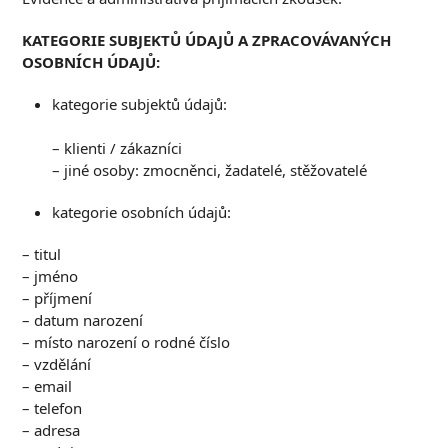
K
ATEGORIE SUBJEKTŮ ÚDAJŮ A ZPRACOVÁVANÝCH
OSOBNÍCH ÚDAJŮ
:
kategorie subjektů údajů:
– klienti / zákazníci
– jiné osoby: zmocněnci, žadatelé, stěžovatelé
kategorie osobních údajů:
– titul
– jméno
– příjmení
– datum narození
– místo narození o rodné číslo
– vzdělání
– email
– telefon
– adresa