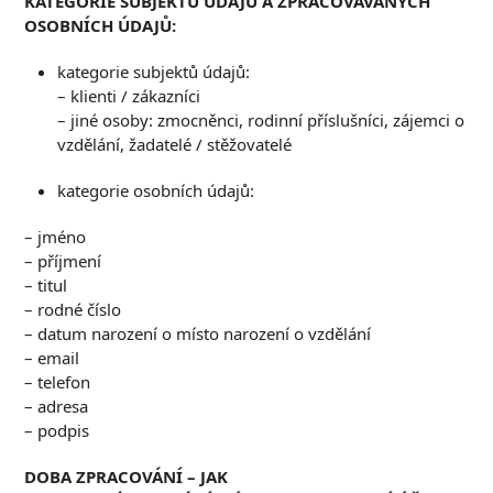
KATEGORIE SUBJEKTŮ ÚDAJŮ A ZPRACOVÁVANÝCH
OSOBNÍCH ÚDAJŮ:
kategorie subjektů údajů:
– klienti / zákazníci
– jiné osoby: zmocněnci, rodinní příslušníci, zájemci o
vzdělání, žadatelé / stěžovatelé
kategorie osobních údajů:
– jméno
– příjmení
– titul
– rodné číslo
– datum narození o místo narození o vzdělání
– email
– telefon
– adresa
– podpis
D
OBA ZPRACOVÁNÍ
–
JAK