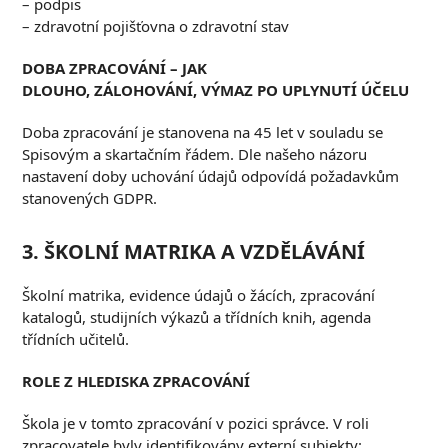
– podpis
– zdravotní pojišťovna o zdravotní stav
D
OBA ZPRACOVÁNÍ
–
JAK
DLOUHO
,
ZÁLOHOVÁNÍ
,
VÝMAZ PO UPLYNUTÍ ÚČELU
Doba zpracování je stanovena na 45 let v souladu se
Spisovým a skartačním řádem. Dle našeho názoru
nastavení doby uchování údajů odpovídá požadavkům
stanovených GDPR.
3.
Š
KOLNÍ MATRIKA A VZDĚLÁVÁNÍ
Školní matrika, evidence údajů o žácích, zpracování
katalogů, studijních výkazů a třídních knih, agenda
třídních učitelů.
R
OLE Z HLEDISKA
ZPRACOVÁNÍ
Škola je v tomto zpracování v pozici správce. V roli
zpracovatele byly identifikovány externí subjekty: