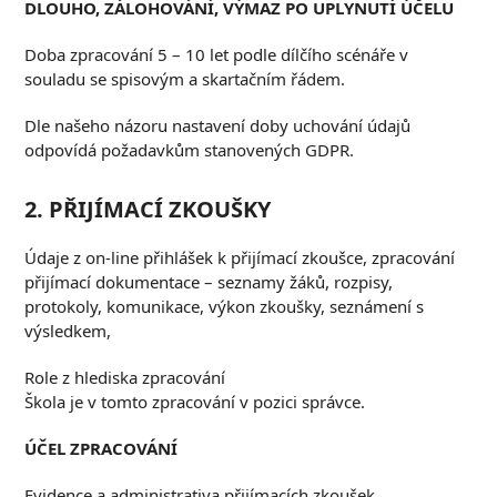
DLOUHO
,
ZÁLOHOVÁNÍ
,
VÝMAZ PO UPLYNUTÍ ÚČELU
Doba zpracování 5 – 10 let podle dílčího scénáře v
souladu se spisovým a skartačním řádem.
Dle našeho názoru nastavení doby uchování údajů
odpovídá požadavkům stanovených GDPR.
2. P
ŘIJÍMACÍ ZKOUŠKY
Údaje z on-line přihlášek k přijímací zkoušce, zpracování
přijímací dokumentace – seznamy žáků, rozpisy,
protokoly, komunikace, výkon zkoušky, seznámení s
výsledkem,
Role z hlediska zpracování
Škola je v tomto zpracování v pozici správce.
Ú
ČEL ZPRACOVÁNÍ
Evidence a administrativa přijímacích zkoušek.