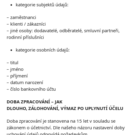
kategorie subjektů údajů:
– zaměstnanci
– klienti / zákazníci
– jiné osoby: dodavatelé, odběratelé, smluvní partneři,
rodinní příslušníci
kategorie osobních údajů:
– titul
– jméno
– příjmení
– datum narození
– číslo bankovního účtu
DOBA ZPRACOVÁNÍ – JAK
DLOUHO, ZÁLOHOVÁNÍ, VÝMAZ PO UPLYNUTÍ ÚČELU
Doba zpracování je stanovena na 15 let v souladu se
zákonem o účetnictví. Dle našeho názoru nastavení doby
uchování údajů odpovídá požadavkům