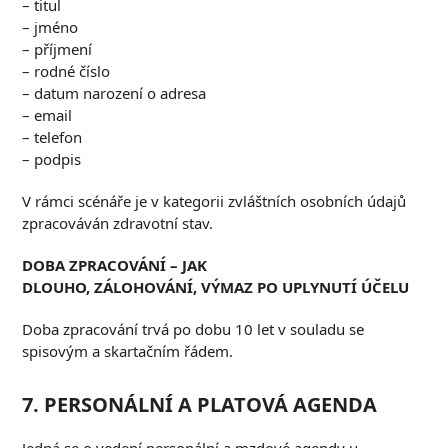
– titul
– jméno
– příjmení
– rodné číslo
– datum narození o adresa
– email
– telefon
– podpis
V rámci scénáře je v kategorii zvláštních osobních údajů
zpracováván zdravotní stav.
D
OBA ZPRACOVÁNÍ
–
JAK
DLOUHO
,
ZÁLOHOVÁNÍ
,
VÝMAZ PO UPLYNUTÍ ÚČELU
Doba zpracování trvá po dobu 10 let v souladu se
spisovým a skartačním řádem.
7. P
ERSONÁLNÍ A PLATOVÁ
AGENDA