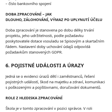
– číslo bankovního spojení
D
OBA ZPRACOVÁNÍ
–
JAK
DLOUHO
,
ZÁLOHOVÁNÍ
,
VÝMAZ PO UPLYNUTÍ ÚČELU
Doba zpracování je stanovena po dobu délky trvání
projektu, jeho udržitelnosti, podle požadavku
poskytovatele dotace vsouladu se Spisovým a skartačním
řádem. Nastavení doby uchování údajů odpovídá
požadavkům stanovených GDPR.
6. P
OJISTNÉ UDÁLOSTI A Ú
RAZY
Jedná se o evidenci úrazů dětí i zaměstnanců, řešení
pojistných událostí, škod na majetku a zdraví, komunikaci
s poškozenými a pojišťovnami, doručování dokumentů.
R
OLE Z HLEDISKA
ZPRACOVÁNÍ
Škola je v tomto zpracování v pozici správce. V roli