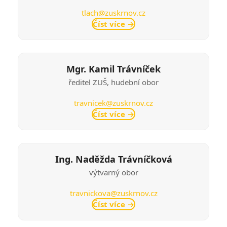
tlach@zuskrnov.cz
Číst více
→
Mgr. Kamil Trávníček
ředitel ZUŠ, hudební obor
travnicek@zuskrnov.cz
Číst více
→
Ing. Naděžda Trávníčková
výtvarný obor
travnickova@zuskrnov.cz
Číst více
→