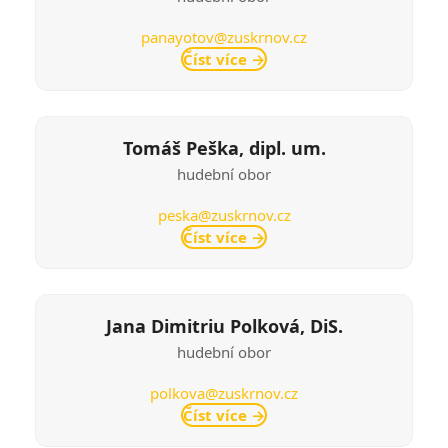
panayotov@zuskrnov.cz
Číst více
→
Tomáš Peška, dipl. um.
hudební obor
peska@zuskrnov.cz
Číst více
→
Jana Dimitriu Polková, DiS.
hudební obor
polkova@zuskrnov.cz
Číst více
→