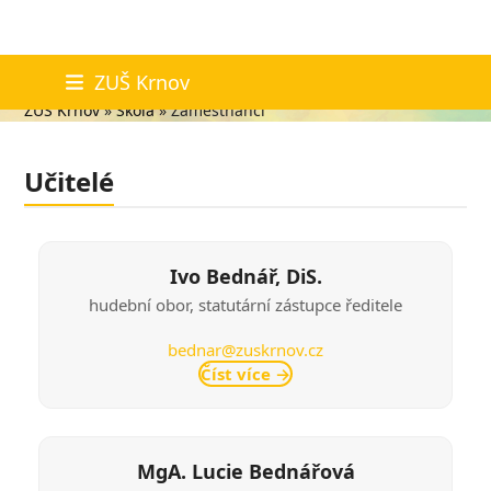
Skip
Zaměstnanci
ZUŠ Krnov
to
ZUŠ Krnov
»
Škola
»
Zaměstnanci
content
Učitelé
Ivo Bednář, DiS.
hudební obor, statutární zástupce ředitele
bednar@zuskrnov.cz
Číst více
→
MgA. Lucie Bednářová