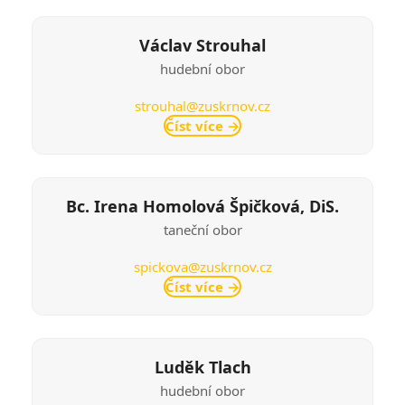
Václav Strouhal
hudební obor
strouhal@zuskrnov.cz
Číst více
→
Bc. Irena Homolová Špičková, DiS.
taneční obor
spickova@zuskrnov.cz
Číst více
→
Luděk Tlach
hudební obor