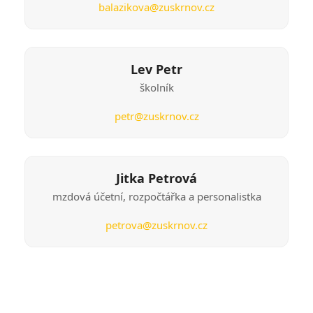
balazikova@zuskrnov.cz
Lev Petr
školník
petr@zuskrnov.cz
Jitka Petrová
mzdová účetní, rozpočtářka a personalistka
petrova@zuskrnov.cz