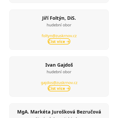
Jiří Foltýn, DiS.
hudební obor
foltyn@zuskrnov.cz
Číst více
→
Ivan Gajdoš
hudební obor
gajdos@zuskrnov.cz
Číst více
→
MgA. Markéta Jurošková Bezručová