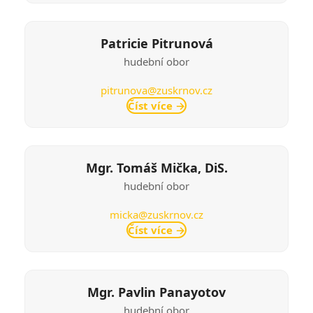
Patricie Pitrunová
hudební obor
pitrunova@zuskrnov.cz
Číst více
→
Mgr. Tomáš Mička, DiS.
hudební obor
micka@zuskrnov.cz
Číst více
→
Mgr. Pavlin Panayotov
hudební obor