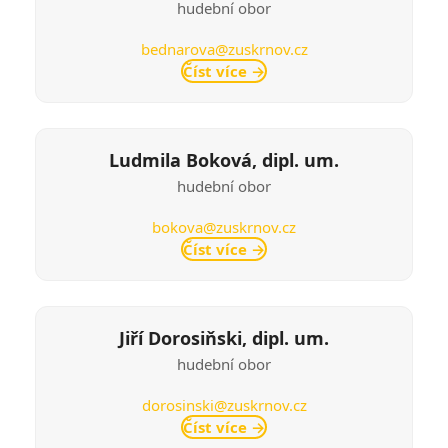
hudební obor
bednarova@zuskrnov.cz
Číst více
→
Ludmila Boková, dipl. um.
hudební obor
bokova@zuskrnov.cz
Číst více
→
Jiří Dorosiňski, dipl. um.
hudební obor
dorosinski@zuskrnov.cz
Číst více
→