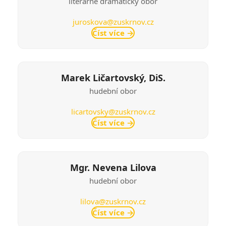
literárně dramatický obor
juroskova@zuskrnov.cz
Číst více
→
Marek Ličartovský, DiS.
hudební obor
licartovsky@zuskrnov.cz
Číst více
→
Mgr. Nevena Lilova
hudební obor
lilova@zuskrnov.cz
Číst více
→