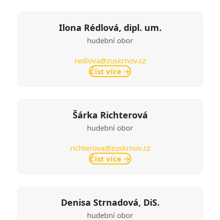
Ilona Rédlová, dipl. um.
hudební obor
redlova@zuskrnov.cz
Číst více
→
Šárka Richterová
hudební obor
richterova@zuskrnov.cz
Číst více
→
Denisa Strnadová, DiS.
hudební obor