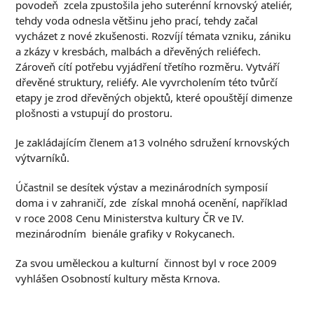
povodeň zcela zpustošila jeho suterénní krnovský ateliér,
tehdy voda odnesla většinu jeho prací, tehdy začal
vycházet z nové zkušenosti. Rozvíjí témata vzniku, zániku
a zkázy v kresbách, malbách a dřevěných reliéfech.
Zároveň cítí potřebu vyjádření třetího rozměru. Vytváří
dřevěné struktury, reliéfy. Ale vyvrcholením této tvůrčí
etapy je zrod dřevěných objektů, které opouštějí dimenze
plošnosti a vstupují do prostoru.
Je zakládajícím členem a13 volného sdružení krnovských
výtvarníků.
Účastnil se desítek výstav a mezinárodních symposií
doma i v zahraničí, zde získal mnohá ocenění, například
v roce 2008 Cenu Ministerstva kultury ČR ve IV.
mezinárodním bienále grafiky v Rokycanech.
Za svou uměleckou a kulturní činnost byl v roce 2009
vyhlášen Osobností kultury města Krnova.