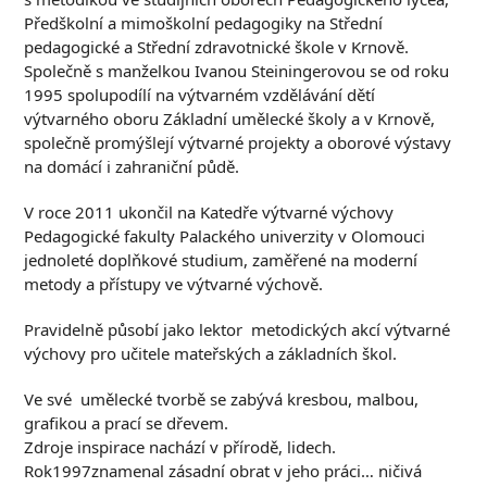
Předškolní a mimoškolní pedagogiky na Střední
pedagogické a Střední zdravotnické škole v Krnově.
Společně s manželkou Ivanou Steiningerovou se od roku
1995 spolupodílí na výtvarném vzdělávání dětí
výtvarného oboru Základní umělecké školy a v Krnově,
společně promýšlejí výtvarné projekty a oborové výstavy
na domácí i zahraniční půdě.
V roce 2011 ukončil na Katedře výtvarné výchovy
Pedagogické fakulty Palackého univerzity v Olomouci
jednoleté doplňkové studium, zaměřené na moderní
metody a přístupy ve výtvarné výchově.
Pravidelně působí jako lektor metodických akcí výtvarné
výchovy pro učitele mateřských a základních škol.
Ve své umělecké tvorbě se zabývá kresbou, malbou,
grafikou a prací se dřevem.
Zdroje inspirace nachází v přírodě, lidech.
Rok1997znamenal zásadní obrat v jeho práci… ničivá