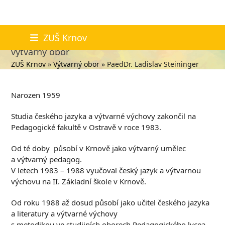
Skip
PaedDr. Ladislav Steininger
ZUŠ Krnov
to
výtvarný obor
content
ZUŠ Krnov
»
Výtvarný obor
»
PaedDr. Ladislav Steininger
Narozen 1959
Studia českého jazyka a výtvarné výchovy zakončil na
Pedagogické fakultě v Ostravě v roce 1983.
Od té doby působí v Krnově jako výtvarný umělec
a výtvarný pedagog.
V letech 1983 – 1988 vyučoval český jazyk a výtvarnou
výchovu na II. Základní škole v Krnově.
Od roku 1988 až dosud působí jako učitel českého jazyka
a literatury a výtvarné výchovy
s metodikou ve studijních oborech Pedagogického lycea,