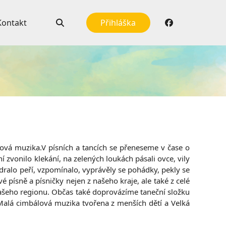
Kontakt
Přihláška
lová muzika.V písních a tancích se přeneseme v čase o
zvonilo klekání, na zelených loukách pásali ovce, vily
 dralo peří, vzpomínalo, vyprávěly se pohádky, pekly se
 písně a písničky nejen z našeho kraje, ale také z celé
našeho regionu. Občas také doprovázíme taneční složku
alá cimbálová muzika tvořena z menších dětí a Velká