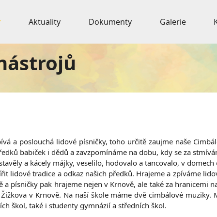
Aktuality
Dokumenty
Galerie
nástrojů
ívá a poslouchá lidové písničky, toho určitě zaujme naše Cimbá
edků babiček i dědů a zavzpomínáme na dobu, kdy se za stmívání 
stavěly a kácely májky, veselilo, hodovalo a tancovalo, v domech
řit lidové tradice a odkaz našich předků. Hrajeme a zpíváme lidové
ně a písničky pak hrajeme nejen v Krnově, ale také za hranicemi 
 Žižkova v Krnově. Na naší škole máme dvě cimbálové muziky. M
ch škol, také i studenty gymnázií a středních škol.