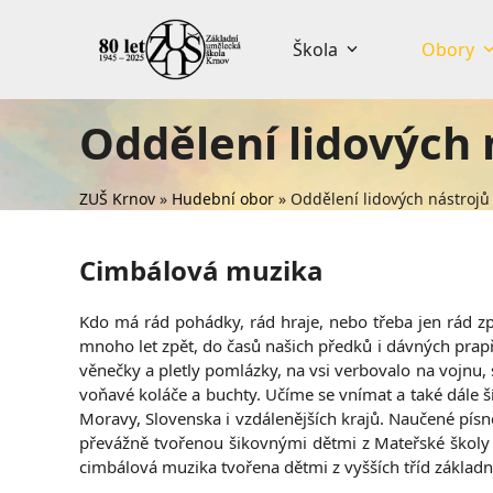
Skip
to
Škola
Obory
content
Oddělení lidových 
ZUŠ Krnov
»
Hudební obor
»
Oddělení lidových nástrojů
Cimbálová muzika
Kdo má rád pohádky, rád hraje, nebo třeba jen rád zp
mnoho let zpět, do časů našich předků i dávných prapř
věnečky a pletly pomlázky, na vsi verbovalo na vojnu, 
voňavé koláče a buchty. Učíme se vnímat a také dále ší
Moravy, Slovenska i vzdálenějších krajů. Naučené pís
převážně tvořenou šikovnými dětmi z Mateřské školy
cimbálová muzika tvořena dětmi z vyšších tříd základní