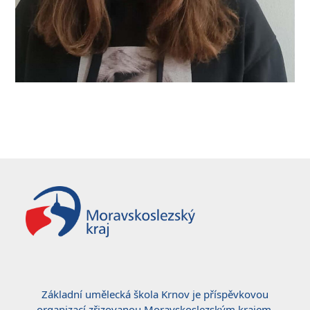
Základní umělecká škola Krnov je příspěvkovou
organizací zřizovanou Moravskoslezským krajem.