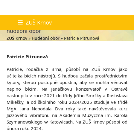
Skip
Patricie Pitrunová
ZUŠ Krnov
to
hudební obor
content
ZUŠ Krnov
»
Hudební obor
»
Patricie Pitrunová
Patricie Pitrunová
Patricie, rodačka z Brna, působí na ZUŠ Krnov jako
učitelka bicích nástrojů. S hudbou začala prostřednictvím
kytary, kterou postupně opustila, aby se mohla věnovat
naplno bicím. Na Janáčkovu konzervatoř v Ostravě
nastoupila v roce 2021 do třídy Jiřího Smrčky a Rostislava
Mikešky, a od školního roku 2024/2025 studuje ve třídě
MgA. Jana Nepodala. Dva roky také navštěvovala kurz
Jazzového vibrafonu na Akademia Muzyczna im. Karola
Szymanowskiego w Katowicach. Na ZUŠ Krnov působí od
února roku 2024.