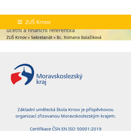
Skip
Bc. Romana Balažíková
ZUŠ Krnov
to
účetní a finanční referentka
content
ZUŠ Krnov
»
Sekretariát
»
Bc. Romana Balažíková
Základní umělecká škola Krnov je příspěvkovou
organizací zřizovanou Moravskoslezským krajem.
Certifikace ČSN EN ISO 50001:2019