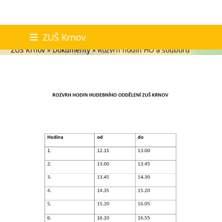
Skip
Rozvrh hodin HO a souborů
ZUŠ Krnov
to
ZUŠ Krnov
»
Dokumenty
»
Rozvrh hodin HO a souborů
content