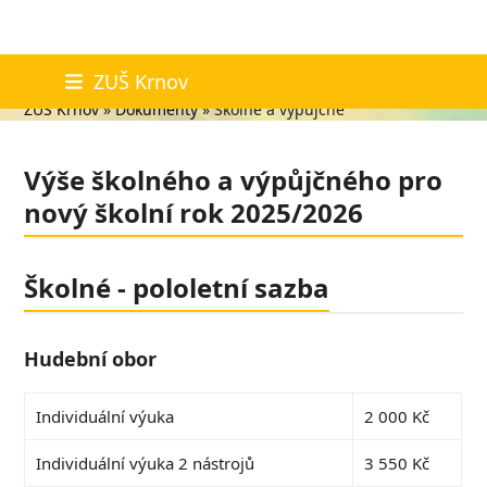
Skip
Školné a výpůjčné
ZUŠ Krnov
to
ZUŠ Krnov
»
Dokumenty
»
Školné a výpůjčné
content
Výše školného a výpůjčného pro
nový školní rok 2025/2026
Školné - pololetní sazba
Hudební obor
Individuální výuka
2 000 Kč
Individuální výuka 2 nástrojů
3 550 Kč