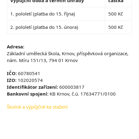
Výpůjční doba a termín úhrady
částka
1. pololetí (platba do 15. října)
500 Kč
2. pololetí (platba do 15. února)
500 Kč
Adresa:
Základní umělecká škola, Krnov, příspěvková organizace,
nám. Míru 151/13, 794 01 Krnov
IČO:
60780541
IZO:
102020574
Identifikátor zařízení:
600003817
Bankovní spojení:
KB Krnov, č.ú. 17634771/0100
Školné a výpůjčné ke stažení