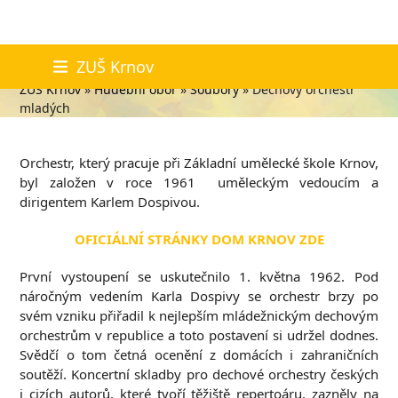
Skip
Dechový orchestr mladých
ZUŠ Krnov
to
ZUŠ Krnov
»
Hudební obor
»
Soubory
»
Dechový orchestr
content
mladých
Orchestr, který pracuje při Základní umělecké škole Krnov,
byl založen v roce 1961 uměleckým vedoucím a
dirigentem Karlem Dospivou.
OFICIÁLNÍ STRÁNKY DOM KRNOV ZDE
První vystoupení se uskutečnilo 1. května 1962. Pod
náročným vedením Karla Dospivy se orchestr brzy po
svém vzniku přiřadil k nejlepším mládežnickým dechovým
orchestrům v republice a toto postavení si udržel dodnes.
Svědčí o tom četná ocenění z domácích i zahraničních
soutěží. Koncertní skladby pro dechové orchestry českých
i cizích autorů, které tvoří těžiště repertoáru, zazněly na