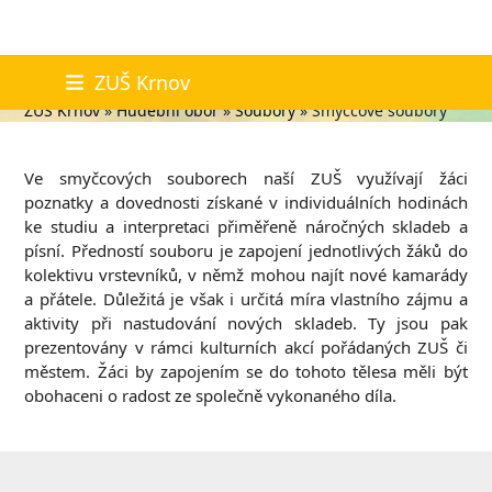
Skip
Smyčcové soubory
ZUŠ Krnov
to
ZUŠ Krnov
»
Hudební obor
»
Soubory
»
Smyčcové soubory
content
Ve smyčcových souborech naší ZUŠ využívají žáci
poznatky a dovednosti získané v individuálních hodinách
ke studiu a interpretaci přiměřeně náročných skladeb a
písní. Předností souboru je zapojení jednotlivých žáků do
kolektivu vrstevníků, v němž mohou najít nové kamarády
a přátele. Důležitá je však i určitá míra vlastního zájmu a
aktivity při nastudování nových skladeb. Ty jsou pak
prezentovány v rámci kulturních akcí pořádaných ZUŠ či
městem. Žáci by zapojením se do tohoto tělesa měli být
obohaceni o radost ze společně vykonaného díla.