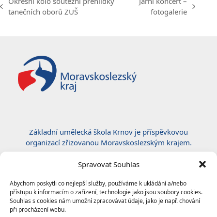
Okresní kolo soutěžní přehlídky
Jarní koncert –
previous
next
tanečních oborů ZUŠ
fotogalerie
post:
post:
Základní umělecká škola Krnov je příspěvkovou
organizací zřizovanou Moravskoslezským krajem.
Certifikace ČSN EN ISO 50001:2019
Spravovat Souhlas
Abychom poskytli co nejlepší služby, používáme k ukládání a/nebo
přístupu k informacím o zařízení, technologie jako jsou soubory cookies.
Souhlas s cookies nám umožní zpracovávat údaje, jako je např. chování
při procházení webu.