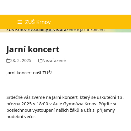
Skip
Aktuality
ZUŠ Krnov
to
ZUŠ Krnov
»
Aktuality
»
Nezařazené
»
Jarní koncert
content
Jarní koncert
28. 2. 2025
Nezařazené
Jarní koncert naší ZUŠ!
Srdečně vás zveme na Jarní koncert, který se uskuteční 13.
března 2025 v 18:00 v Aule Gymnázia Krnov. Přijďte si
poslechnout vystoupení našich žáků a užít si příjemný
hudební večer.