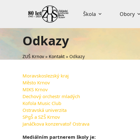
Skip
to
Škola
Obory
content
Odkazy
ZUŠ Krnov
»
Kontakt
»
Odkazy
Moravskoslezský kraj
Město Krnov
MIKS Krnov
Dechový orchestr mladých
Kofola Music Club
Ostravská univerzita
SPgŠ a SZŠ Krnov
Janáčkova konzervatoř Ostrava
Mediálním partnerem školy je: