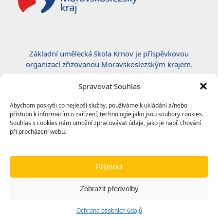
Základní umělecká škola Krnov je příspěvkovou
organizací zřizovanou Moravskoslezským krajem.
Certifikace ČSN EN ISO 50001:2019
Spravovat Souhlas
Abychom poskytli co nejlepší služby, používáme k ukládání a/nebo
přístupu k informacím o zařízení, technologie jako jsou soubory cookies.
Souhlas s cookies nám umožní zpracovávat údaje, jako je např. chování
při procházení webu.
Příjmout
Zobrazit předvolby
© 2024
Základní umělecká škola, Krnov
|
Ochrana
Ochrana osobních údajů
osobních údajů
|
Prohlášení o přístupnosti
|
Odkazy