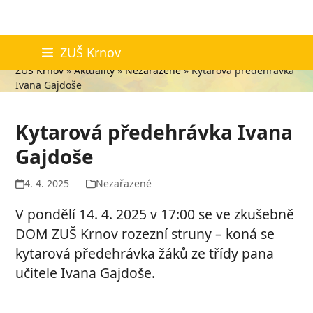
Skip
Aktuality
ZUŠ Krnov
to
ZUŠ Krnov
»
Aktuality
»
Nezařazené
»
Kytarová předehrávka
content
Ivana Gajdoše
Kytarová předehrávka Ivana
Gajdoše
4. 4. 2025
Nezařazené
V pondělí 14. 4. 2025 v 17:00 se ve zkušebně
DOM ZUŠ Krnov rozezní struny – koná se
kytarová předehrávka žáků ze třídy pana
učitele Ivana Gajdoše.