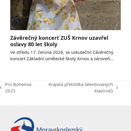
Závěrečný koncert ZUŠ Krnov uzavřel
oslavy 80 let školy
Ve středu 17. června 2026, se uskutečnil Závěrečný
koncert Základní umělecké školy Krnov a zároveň…
Pro Bohemia
Krajská přehlídka talentovaných
previous
next
2025
klavíristů
post:
post: