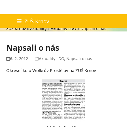
Skip
Aktuality
ZUŠ Krnov
to
ZUŠ Krnov
»
Aktuality
»
Aktuality LDO
»
Napsali o nás
content
Napsali o nás
6. 2. 2012
Aktuality LDO
,
Napsali o nás
Okresní kolo Wolkrův Prostějov na ZUŠ Krnov