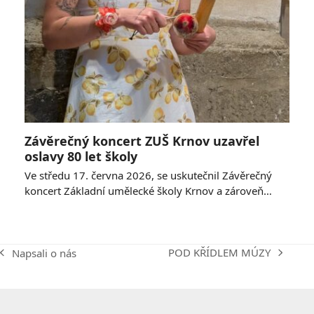
Závěrečný koncert ZUŠ Krnov uzavřel
oslavy 80 let školy
Ve středu 17. června 2026, se uskutečnil Závěrečný
koncert Základní umělecké školy Krnov a zároveň…
POD KŘÍDLEM MÚZY
Napsali o nás
next
previous
post:
post: