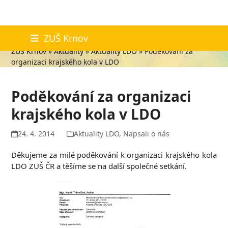
Skip
Aktuality
ZUŠ Krnov
to
ZUŠ Krnov
»
Aktuality
»
Aktuality LDO
»
Poděkování za
content
organizaci krajského kola v LDO
Poděkování za organizaci
krajského kola v LDO
24. 4. 2014
Aktuality LDO
,
Napsali o nás
Děkujeme za milé poděkování k organizaci krajského kola
LDO ZUŠ ČR a těšíme se na další společné setkání.