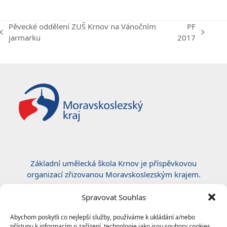
Pěvecké oddělení ZUŠ Krnov na Vánočním
PF
previous
next
jarmarku
2017
post:
post:
Základní umělecká škola Krnov je příspěvkovou
organizací zřizovanou Moravskoslezským krajem.
Certifikace ČSN EN ISO 50001:2019
Spravovat Souhlas
Abychom poskytli co nejlepší služby, používáme k ukládání a/nebo
přístupu k informacím o zařízení, technologie jako jsou soubory cookies.