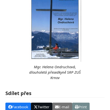
Mgr. Helena Ondruchová,
dlouholetá přesedkyně SRP ZUŠ
Krnov
Sdílet přes
Facebook
Twitter
E-mail
Print