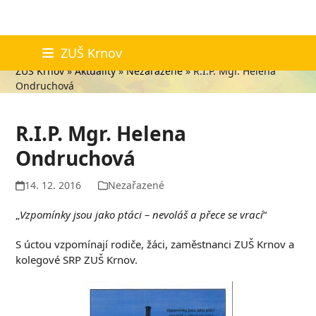
Skip
Aktuality
ZUŠ Krnov
to
ZUŠ Krnov
»
Aktuality
»
Nezařazené
»
R.I.P. Mgr. Helena
content
Ondruchová
R.I.P. Mgr. Helena
Ondruchová
14. 12. 2016
Nezařazené
„
Vzpomínky jsou jako ptáci – nevoláš a přece se vrací
“
S úctou vzpomínají rodiče, žáci, zaměstnanci ZUŠ Krnov a
kolegové SRP ZUŠ Krnov.