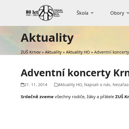
Skip
to
Škola
Obory
content
Aktuality
ZUŠ Krnov
»
Aktuality
»
Aktuality HO
»
Adventní koncert
Adventní koncerty Kr
21. 11. 2014
Aktuality HO
,
Napsali o nás
,
Nezařaz
Srdečně zveme
všechny rodiče, žáky a přátele
ZUŠ K