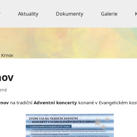
Aktuality
Dokumenty
Galerie
y Krnov
nov
ené
rnov
na tradiční
Adventní koncerty
konané v Evangelickém kost