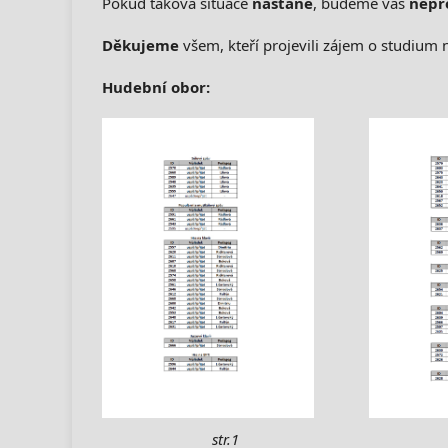
Pokud taková situace
nastane
, budeme vás
nepr
Děkujeme
všem, kteří projevili zájem o studium n
Hudební obor:
str.1