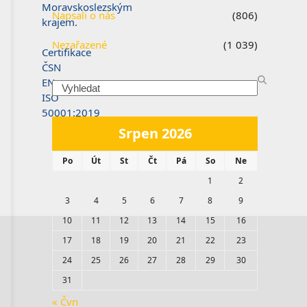
Moravskoslezským
Napsali o nás
(806)
krajem.
Nezařazené
(1 039)
Certifikace
ČSN
EN
Search
ISO
50001:2019
Srpen 2026
Po
Út
St
Čt
Pá
So
Ne
1
2
3
4
5
6
7
8
9
10
11
12
13
14
15
16
17
18
19
20
21
22
23
24
25
26
27
28
29
30
31
« Čvn