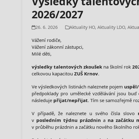
Výsledky talentovýc
2026/2027
26. 6. 2026
Aktuality HO
,
Aktuality LDO
,
Aktua
Vážení rodiče,
Vážení zákonní zástupci,
Milé děti,
výsledky
talentových zkoušek
na školní rok
20
celkovou kapacitou
ZUŠ Krnov
.
Ve výsledkových listinách naleznete pojem
uspěl
předpoklady pro umělecké vzdělávání jsou buď
následuje
přijat/nepřijat
. Tím se samozřejmě roz
V případě, že naleznete u svého čísla slovo
v
posledním týdnu prázdnin
a
na začátku m
v průběhu prázdnin a začátku nového školního r