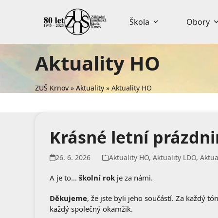
Skip
to
Škola
Obory
content
Aktuality HO
ZUŠ Krnov
»
Aktuality
»
Aktuality HO
Krásné letní prázdni
26. 6. 2026
Aktuality HO
,
Aktuality LDO
,
Aktua
A je to…
školní rok
je za námi.
Děkujeme
, že jste byli jeho součástí. Za každý t
každý společný okamžik.