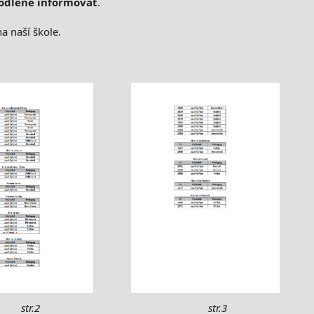
odleně informovat
.
a naší škole.
str.3
str.2