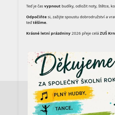
Teď je čas
vypnout
budíky, odložit noty, štětce, ko
Odpočiňte
si, zažijte spoustu dobrodružství a vr
teď
těšíme
.
Krásné letní prázdniny
2026 přeje celá
ZUŠ Kr