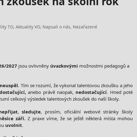
h zkoušek na školní rok
lity TO
,
Aktuality VO
,
Napsali o nás
,
Nezařazené
26/2027
jsou ovlivněny
úvazkovými
možnostmi pedagogů a
/neuspěl
. Tím se rozumí, že vykonal talentovou zkoušku a jeho
dostačující,
anebo právě naopak,
nedostačující
. Hned poté
umí celkový výsledek talentových zkoušek do naší školy.
nepřijat
,
sledujte
, prosím, oficiální webové stránky školy
ěsíce září.
Z praxe víme, že se ještě některá místa mohou
oku
uvolnit
.