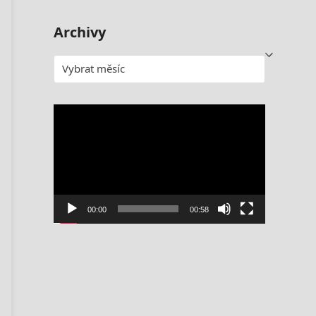
Archivy
Archivy
Video
přehrávač
00:00
00:58