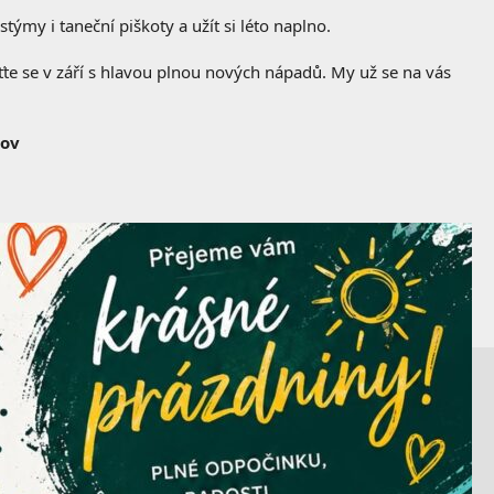
stýmy i taneční piškoty a užít si léto naplno.
aťte se v září s hlavou plnou nových nápadů. My už se na vás
nov