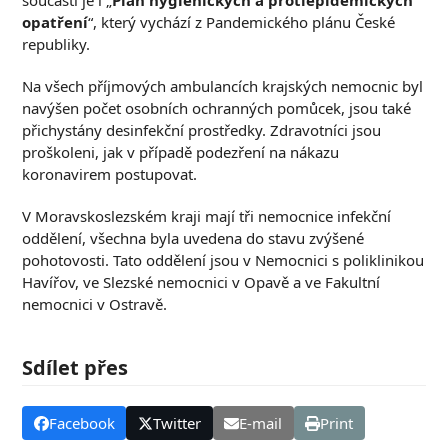
součástí je i „
Plán hygienických a protiepidemických
opatření
“, který vychází z Pandemického plánu České
republiky.
Na všech příjmových ambulancích krajských nemocnic byl
navýšen počet osobních ochranných pomůcek, jsou také
přichystány desinfekční prostředky. Zdravotníci jsou
proškoleni, jak v případě podezření na nákazu
koronavirem postupovat.
V Moravskoslezském kraji mají tři nemocnice infekční
oddělení, všechna byla uvedena do stavu zvýšené
pohotovosti. Tato oddělení jsou v Nemocnici s poliklinikou
Havířov, ve Slezské nemocnici v Opavě a ve Fakultní
nemocnici v Ostravě.
Sdílet přes
Facebook
Twitter
E-mail
Print