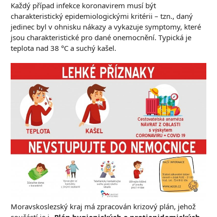
Každý případ infekce koronavirem musí být
charakteristický epidemiologickými kritérii – tzn., daný
jedinec byl v ohnisku nákazy a vykazuje symptomy, které
jsou charakteristické pro dané onemocnění. Typická je
teplota nad 38 °C a suchý kašel.
Moravskoslezský kraj má zpracován krizový plán, jehož