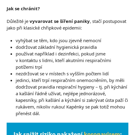
Jak se chránit?
Důležité je
vyvarovat se šíření paniky
, stačí postupovat
jako při klasické chřipkové epidemii:
vyhýbat se těm, kdo jsou zjevně nemocní
dodržovat základní hygienická pravidla
používat například i dezinfekci, pokud jsme
v kontaktu s lidmi, kteří akutními respiračními
potížemi trpí
nezdržovat se v místech s vyšším počtem lidí
jedinci, kteří trpí respiračním onemocněním, by měli
dodržovat pravidla respirační hygieny – tj. při kýchání
a kašlání řádně užívat, nejlépe jednorázové,
kapesníky, při kašlání a kýchání si zakrývat ústa paží či
rukávem, nikoliv rukou! Kapénky se pak totiž mohou
přenést dál.