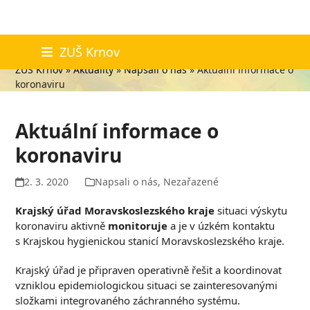
Skip
Aktuality
ZUŠ Krnov
to
ZUŠ Krnov
»
Aktuality
»
Napsali o nás
»
Aktuální informace o
content
koronaviru
Aktuální informace o
koronaviru
2. 3. 2020
Napsali o nás
,
Nezařazené
Krajský úřad Moravskoslezského kraje
situaci výskytu
koronaviru aktivně
monitoruje
a je v úzkém kontaktu
s Krajskou hygienickou stanicí Moravskoslezského kraje.
Krajský úřad je připraven operativně řešit a koordinovat
vzniklou epidemiologickou situaci se zainteresovanými
složkami integrovaného záchranného systému.