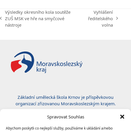
Výsledky okresního kola soutěže
Vyhlášení
ZUŠ MSK ve hře na smyčcové
ředitelského
previous
next
nástroje
volna
post:
post:
Základní umělecká škola Krnov je příspěvkovou
organizací zřizovanou Moravskoslezským krajem.
Certifikace ČSN EN ISO 50001:2019
Spravovat Souhlas
Abychom poskytli co nejlepší služby, používáme k ukládání a/nebo