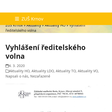
Skip
Aktuality
ZUŠ Krnov
to
ZUŠ Krnov
»
Aktuality
»
Aktuality HO
»
Vyhlášení
content
ředitelského volna
Vyhlášení ředitelského
volna
4. 3. 2020
Aktuality HO
,
Aktuality LDO
,
Aktuality TO
,
Aktuality VO
,
Napsali o nás
,
Nezařazené