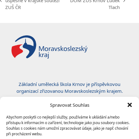
úspěšné v krajské soutěži
DOM ZUŠ Krnov Luděk
previous
next
ZUŠ ČR
Tlach
post:
post:
Základní umělecká škola Krnov je příspěvkovou
organizací zřizovanou Moravskoslezským krajem.
Certifikace ČSN EN ISO 50001:2019
Spravovat Souhlas
Abychom poskytli co nejlepší služby, používáme k ukládání a/nebo
přístupu k informacím o zařízení, technologie jako jsou soubory cookies.
Souhlas s cookies nám umožní zpracovávat údaje, jako je např. chování
při procházení webu.