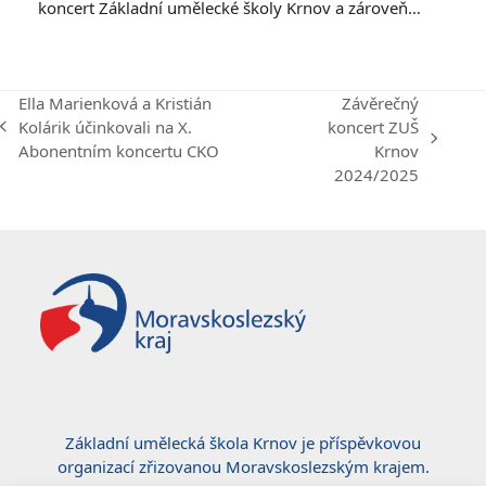
koncert Základní umělecké školy Krnov a zároveň…
Ella Marienková a Kristián
Závěrečný
Kolárik účinkovali na X.
koncert ZUŠ
previous
next
Abonentním koncertu CKO
Krnov
post:
post:
2024/2025
Základní umělecká škola Krnov je příspěvkovou
organizací zřizovanou Moravskoslezským krajem.