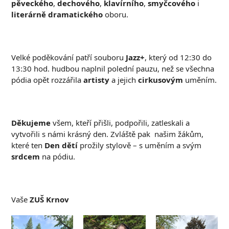
pěveckého
,
dechového
,
klavírního
,
smyčcového
i
literárně dramatického
oboru.
Velké poděkování patří souboru
Jazz+
, který od 12:30 do
13:30 hod. hudbou naplnil polední pauzu, než se všechna
pódia opět rozzářila
artisty
a jejich
cirkusovým
uměním.
Děkujeme
všem, kteří přišli, podpořili, zatleskali a
vytvořili s námi krásný den. Zvláště pak našim žákům,
které ten
Den dětí
prožily stylově – s uměním a svým
srdcem
na pódiu.
Vaše
ZUŠ Krnov