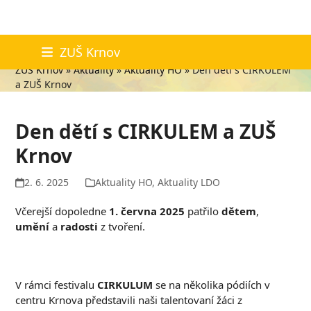
Skip
Aktuality
ZUŠ Krnov
to
ZUŠ Krnov
»
Aktuality
»
Aktuality HO
»
Den dětí s CIRKULEM
content
a ZUŠ Krnov
Den dětí s CIRKULEM a ZUŠ
Krnov
2. 6. 2025
Aktuality HO
,
Aktuality LDO
Včerejší dopoledne
1. června 2025
patřilo
dětem
,
umění
a
radosti
z tvoření.
V rámci festivalu
CIRKULUM
se na několika pódiích v
centru Krnova představili naši talentovaní žáci z