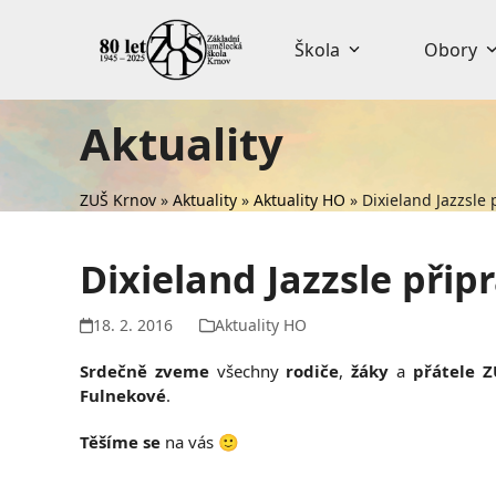
Skip
to
Škola
Obory
content
Aktuality
ZUŠ Krnov
»
Aktuality
»
Aktuality HO
»
Dixieland Jazzsle 
Dixieland Jazzsle přip
18. 2. 2016
Aktuality HO
Srdečně zveme
všechny
rodiče
,
žáky
a
přátele 
Fulnekové
.
Těšíme se
na vás 🙂