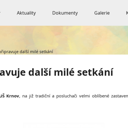
Aktuality
Dokumenty
Galerie
připravuje další milé setkání
ravuje další milé setkání
ZUŠ Krnov
, na již tradiční a posluchači velmi oblíbené zastave