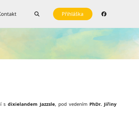
Kontakt
Přihláška
ní s
dixielandem Jazzsle
, pod vedením
PhDr. Jiřiny