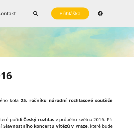
Kontakt
Přihláška
016
hého kola
25. ročníku národní rozhlasové soutěže
teré pořídí
Český rozhlas
v průběhu května 2016. Při
ní
Slavnostního koncertu vítězů v Praze
, které bude