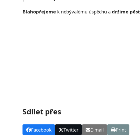
Blahopřejeme
k nebývalému úspěchu a
držíme pěst
Sdílet přes
Facebook
Twitter
E-mail
Print