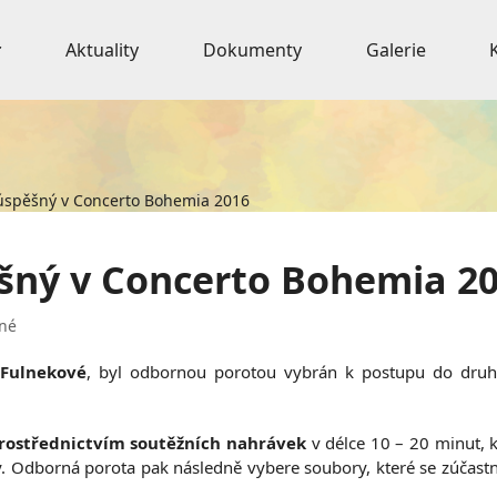
Aktuality
Dokumenty
Galerie
 úspěšný v Concerto Bohemia 2016
ěšný v Concerto Bohemia 2
né
 Fulnekové
, byl odbornou porotou vybrán k postupu do dru
rostřednictvím soutěžních nahrávek
v délce 10 – 20 minut, k
y. Odborná porota pak následně vybere soubory, které se zúčast