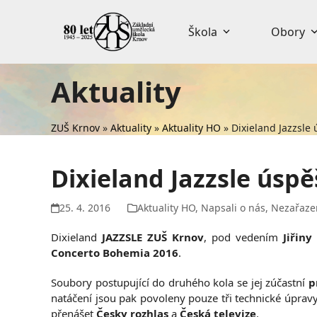
Skip
to
Škola
Obory
content
Aktuality
ZUŠ Krnov
»
Aktuality
»
Aktuality HO
»
Dixieland Jazzsle
Dixieland Jazzsle úsp
25. 4. 2016
Aktuality HO
,
Napsali o nás
,
Nezařaze
Dixieland
JAZZSLE ZUŠ Krnov
, pod vedením
Jiřiny
Concerto Bohemia 2016
.
Soubory postupující do druhého kola se jej zúčastní
p
natáčení jsou pak povoleny pouze tři technické úprav
přenášet
Česky rozhlas
a
Česká televize
.