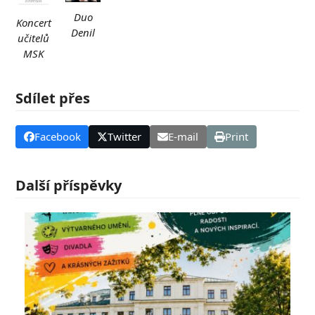
Duo
Koncert
Denil
učitelů
MSK
Sdílet přes
Facebook
Twitter
E-mail
Print
Další příspěvky