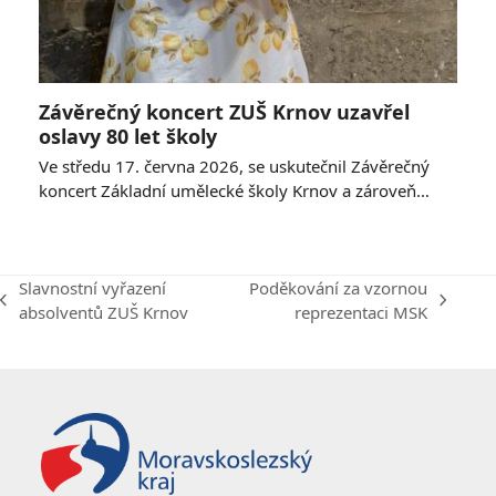
Závěrečný koncert ZUŠ Krnov uzavřel
oslavy 80 let školy
Ve středu 17. června 2026, se uskutečnil Závěrečný
koncert Základní umělecké školy Krnov a zároveň…
Slavnostní vyřazení
Poděkování za vzornou
previous
next
absolventů ZUŠ Krnov
reprezentaci MSK
post:
post: