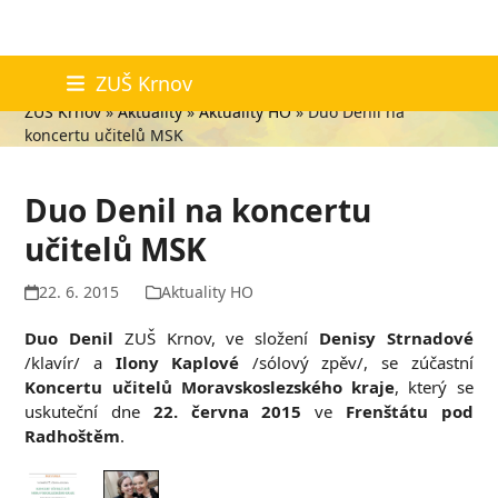
Skip
Aktuality
ZUŠ Krnov
to
ZUŠ Krnov
»
Aktuality
»
Aktuality HO
»
Duo Denil na
content
koncertu učitelů MSK
Duo Denil na koncertu
učitelů MSK
22. 6. 2015
Aktuality HO
Duo Denil
ZUŠ Krnov, ve složení
Denisy Strnadové
/klavír/ a
Ilony Kaplové
/sólový zpěv/, se zúčastní
Koncertu učitelů Moravskoslezského kraje
, který se
uskuteční dne
22. června 2015
ve
Frenštátu pod
Radhoštěm
.