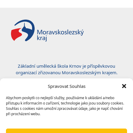
post:
post:
Základní umělecká škola Krnov je příspěvkovou
organizací zřizovanou Moravskoslezským krajem.
Certifikace ČSN EN ISO 50001:2019
Spravovat Souhlas
Abychom poskytli co nejlepší služby, používáme k ukládání a/nebo
přístupu k informacím o zařízení, technologie jako jsou soubory cookies.
Souhlas s cookies nám umožní zpracovávat údaje, jako je např. chování
při procházení webu.