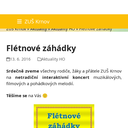
Skip
Aktuality
ZUŠ Krnov
to
ZUŠ Krnov
»
Aktuality
»
Aktuality HO
»
Flétnové záhádky
content
Flétnové záhádky
13. 6. 2016
Aktuality HO
Srdečně zveme
všechny rodiče, žáky a přátele ZUŠ Krnov
na
netradiční interaktivní koncert
muzikálových,
filmových a pohádkových melodií.
Těšíme se
na Vás 🙂