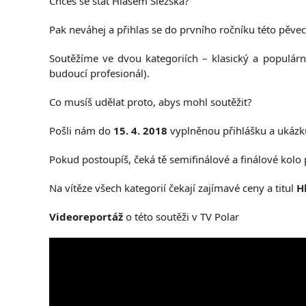
Chceš se stát Hlasem Slezska?
Pak neváhej a přihlas se do prvního ročníku této pěve
Soutěžíme ve dvou kategoriích – klasický a populárn
budoucí profesionál).
Co musíš udělat proto, abys mohl soutěžit?
Pošli nám do
15. 4. 2018
vyplněnou přihlášku a ukázk
Pokud postoupíš, čeká tě semifinálové a finálové kolo
Na vítěze všech kategorií čekají zajímavé ceny a titul
H
Videoreportáž
o této soutěži v TV Polar