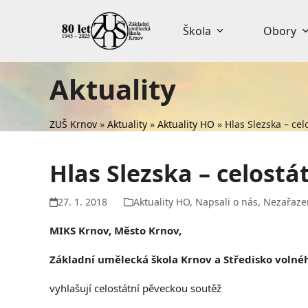
Skip
to
Škola
Obory
content
Aktuality
ZUŠ Krnov
»
Aktuality
»
Aktuality HO
»
Hlas Slezska – cel
Hlas Slezska – celostá
27. 1. 2018
Aktuality HO
,
Napsali o nás
,
Nezařaze
MIKS Krnov, Město Krnov,
Základní umělecká škola Krnov a Středisko volné
vyhlašují celostátní pěveckou soutěž