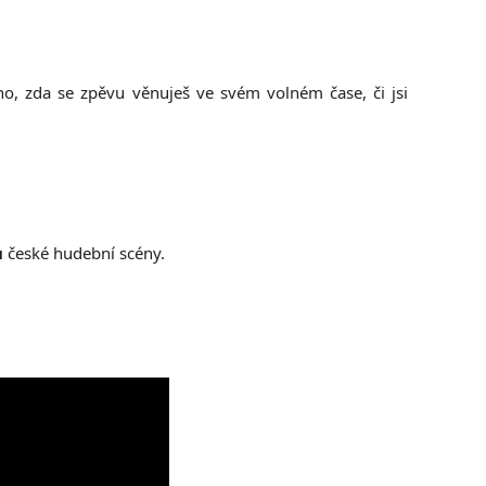
ho, zda se zpěvu věnuješ ve svém volném čase, či jsi
ů
české hudební scény.