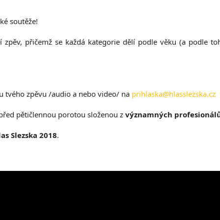
cké soutěže!
í zpěv, přičemž se každá kategorie dělí podle věku (a podle to
u tvého zpěvu /audio a nebo video/ na
prihlaska@hlasslezska.cz
 před pětičlennou porotou složenou z
významných profesionál
las Slezska 2018
.