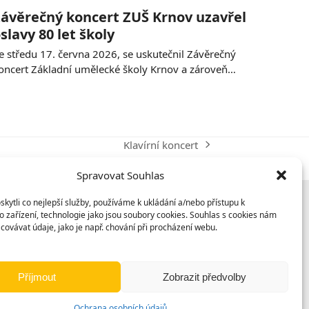
ávěrečný koncert ZUŠ Krnov uzavřel
slavy 80 let školy
e středu 17. června 2026, se uskutečnil Závěrečný
oncert Základní umělecké školy Krnov a zároveň…
Klavírní koncert
next
post:
Spravovat Souhlas
ytli co nejlepší služby, používáme k ukládání a/nebo přístupu k
 zařízení, technologie jako jsou soubory cookies. Souhlas s cookies nám
covávat údaje, jako je např. chování při procházení webu.
Příjmout
Zobrazit předvolby
Ochrana osobních údajů