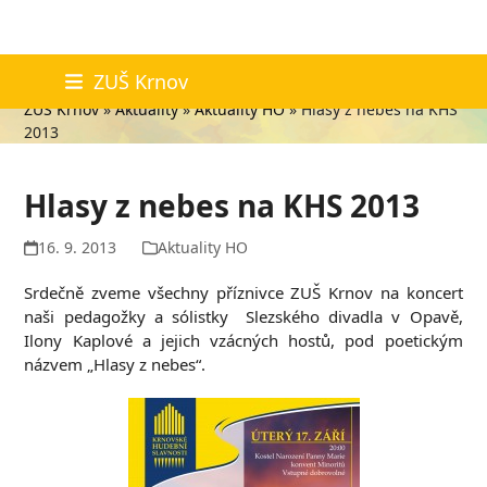
Skip
Aktuality
ZUŠ Krnov
to
ZUŠ Krnov
»
Aktuality
»
Aktuality HO
»
Hlasy z nebes na KHS
content
2013
Hlasy z nebes na KHS 2013
16. 9. 2013
Aktuality HO
Srdečně zveme všechny příznivce ZUŠ Krnov na koncert
naši pedagožky a sólistky Slezského divadla v Opavě,
Ilony Kaplové a jejich vzácných hostů, pod poetickým
názvem „Hlasy z nebes“.