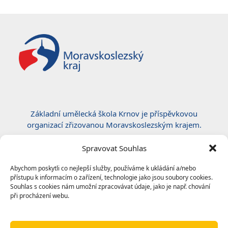
post:
post:
Základní umělecká škola Krnov je příspěvkovou
organizací zřizovanou Moravskoslezským krajem.
Certifikace ČSN EN ISO 50001:2019
Spravovat Souhlas
Abychom poskytli co nejlepší služby, používáme k ukládání a/nebo
přístupu k informacím o zařízení, technologie jako jsou soubory cookies.
Souhlas s cookies nám umožní zpracovávat údaje, jako je např. chování
při procházení webu.