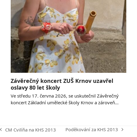
Závěrečný koncert ZUŠ Krnov uzavřel
oslavy 80 let školy
Ve středu 17. června 2026, se uskutečnil Závěrečný
koncert Základní umělecké školy Krnov a zároveň…
Poděkování za KHS 2013
CM Cvilíňa na KHS 2013
next
previous