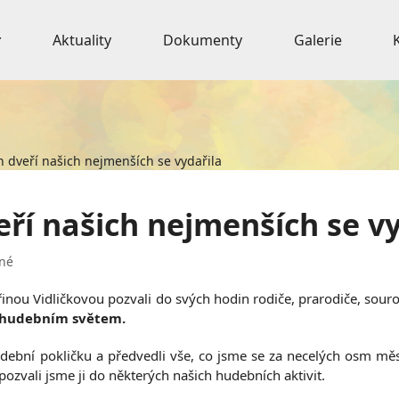
Aktuality
Dokumenty
Galerie
 dveří našich nejmenších se vydařila
ří našich nejmenších se vy
né
teřinou Vidličkovou pozvali do svých hodin rodiče, prarodiče, so
 hudebním světem.
ební pokličku a předvedli vše, co jsme se za necelých osm měsí
ozvali jsme ji do některých našich hudebních aktivit.