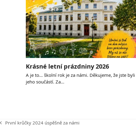
Krásné letní prázdniny 2026
A je to… školní rok je za námi. Děkujeme, že jste byli
jeho součástí. Za…
První krůčky 2024 úspěšně za námi
previous
post: