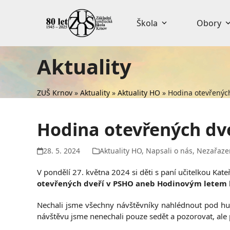
Skip
to
Škola
Obory
content
Aktuality
ZUŠ Krnov
»
Aktuality
»
Aktuality HO
»
Hodina otevřených
Hodina otevřených dve
28. 5. 2024
Aktuality HO
,
Napsali o nás
,
Nezařaze
V pondělí 27. května 2024 si děti s paní učitelkou Ka
otevřených dveří v PSHO aneb Hodinovým letem
Nechali jsme všechny návštěvníky nahlédnout pod hud
návštěvu jsme nenechali pouze sedět a pozorovat, ale p