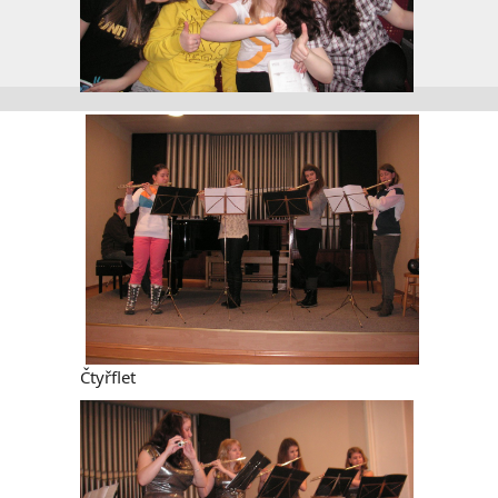
Čtyřflet