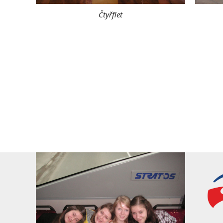
Čtyřflet