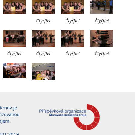
Ctyrflet
Čtyřflet
Čtyřflet
Čtyřflet
Čtyřflet
Čtyřflet
Čtyřflet
Krnov je
řizovanou
ajem.
0001:2019