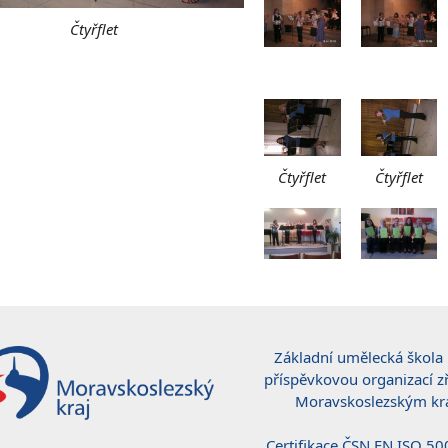
Čtyřflet
Čtyřflet
Čtyřflet
Základní umělecká škola 
příspěvkovou organizací z
Moravskoslezským kr
Certifikace ČSN EN ISO 5