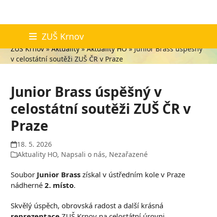
Skip
Aktuality
ZUŠ Krnov
to
ZUŠ Krnov
»
Aktuality
»
Aktuality HO
»
Junior Brass úspěšný
content
v celostátní soutěži ZUŠ ČR v Praze
Junior Brass úspěšný v
celostátní soutěži ZUŠ ČR v
Praze
18. 5. 2026
Aktuality HO
,
Napsali o nás
,
Nezařazené
Soubor
Junior Brass
získal v ústředním kole v Praze
nádherné
2. místo
.
Skvělý úspěch, obrovská radost a další krásná
reprezentace
ZUŠ Krnov na celostátní úrovni.