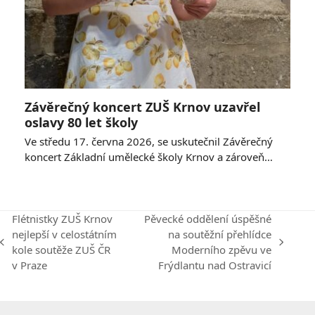
Závěrečný koncert ZUŠ Krnov uzavřel
oslavy 80 let školy
Ve středu 17. června 2026, se uskutečnil Závěrečný
koncert Základní umělecké školy Krnov a zároveň…
Flétnistky ZUŠ Krnov
Pěvecké oddělení úspěšné
nejlepší v celostátním
na soutěžní přehlídce
previous
next
kole soutěže ZUŠ ČR
Moderního zpěvu ve
post:
post:
v Praze
Frýdlantu nad Ostravicí