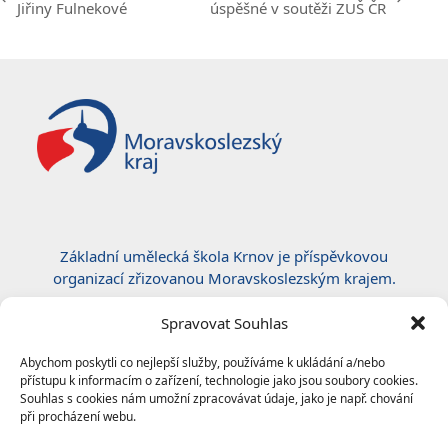
previous
next
Jiřiny Fulnekové
úspěšné v soutěži ZUŠ ČR
post:
post:
Základní umělecká škola Krnov je příspěvkovou
organizací zřizovanou Moravskoslezským krajem.
Certifikace ČSN EN ISO 50001:2019
Spravovat Souhlas
Abychom poskytli co nejlepší služby, používáme k ukládání a/nebo
přístupu k informacím o zařízení, technologie jako jsou soubory cookies.
Souhlas s cookies nám umožní zpracovávat údaje, jako je např. chování
při procházení webu.