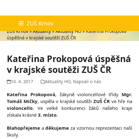
Skip
Aktuality
ZUŠ Krnov
to
ZUŠ Krnov
»
Aktuality
»
Aktuality HO
»
Kateřina Prokopová
content
úspěšná v krajské soutěži ZUŠ ČR
Kateřina Prokopová úspěšná
v krajské soutěži ZUŠ ČR
10. 4. 2017
Aktuality HO
,
Napsali o nás
Kateřina Prokopová
, žákyně violoncellové třídy
Mgr.
Tomáš Mičky
, uspěla v krajské soutěži
ZUŠ ČR
ve hře na
violoncello
. Ve velké konkurenci žáků našeho kraje
získala krásné
3. místo
.
Blahopřejeme
a
děkujeme
za vzornou reprezentaci naší
školy.