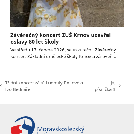
Závěrečný koncert ZUŠ Krnov uzavřel
oslavy 80 let školy
Ve středu 17. června 2026, se uskutečnil Závěrečný
koncert Základní umělecké školy Krnov a zároveň…
Třídní koncert žáků Ludmily Bokové a
Já,
previous
next
Ivo Bednáře
písnička 3
post:
post: