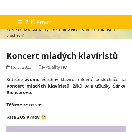
Skip
Aktuality
ZUŠ Krnov
to
ZUŠ Krnov
»
Aktuality
»
Aktuality HO
»
Koncert mladých
content
klavíristů
Koncert mladých klavíristů
15. 3. 2023
Aktuality HO
Srdečně
zveme
všechny klavíru milovné posluchače na
Koncert mladých klavíristů
, žáků paní učitelky
Šárky
Richterové
.
Těšíme se
na vás.
Vaše
ZUŠ Krnov
🙂