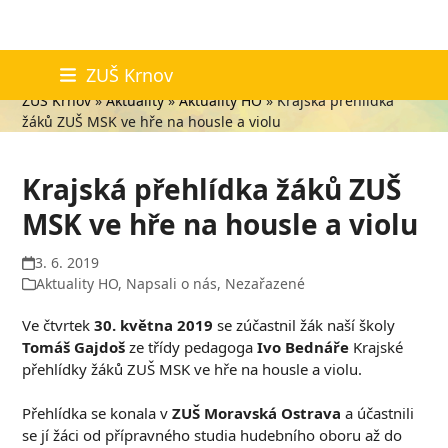
Skip
Aktuality
ZUŠ Krnov
to
ZUŠ Krnov
»
Aktuality
»
Aktuality HO
»
Krajská přehlídka
content
žáků ZUŠ MSK ve hře na housle a violu
Krajská přehlídka žáků ZUŠ
MSK ve hře na housle a violu
3. 6. 2019
Aktuality HO
,
Napsali o nás
,
Nezařazené
Ve čtvrtek
30. května 2019
se zúčastnil žák naší školy
Tomáš Gajdoš
ze třídy pedagoga
Ivo Bednáře
Krajské
přehlídky žáků ZUŠ MSK ve hře na housle a violu.
Přehlídka se konala v
ZUŠ Moravská Ostrava
a účastnili
se jí žáci od přípravného studia hudebního oboru až do