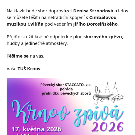
Na klavír bude sbor doprovázet
Denisa Strnadová
a letos
se můžete těšit i na netradiční spojení s
Cimbálovou
muzikou Cvilíňa
pod vedením
Jiřího Dorosiňského
.
Přijďte si užít krásné odpoledne plné
sborového zpěvu
,
hudby a jedinečné atmosféry.
Těšíme se
na vás.
Vaše
ZUŠ Krnov