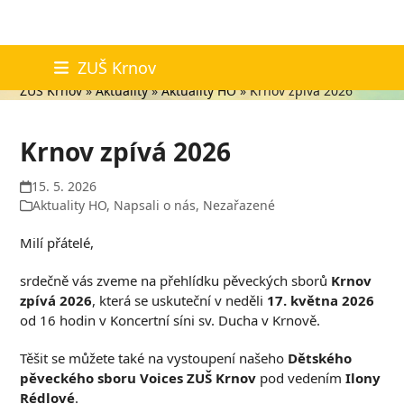
Skip
Aktuality
ZUŠ Krnov
to
ZUŠ Krnov
»
Aktuality
»
Aktuality HO
»
Krnov zpívá 2026
content
Krnov zpívá 2026
15. 5. 2026
Aktuality HO
,
Napsali o nás
,
Nezařazené
Milí přátelé,
srdečně vás zveme na přehlídku pěveckých sborů
Krnov
zpívá 2026
, která se uskuteční v neděli
17. května 2026
od 16 hodin v Koncertní síni sv. Ducha v Krnově.
Těšit se můžete také na vystoupení našeho
Dětského
pěveckého sboru Voices ZUŠ Krnov
pod vedením
Ilony
Rédlové
.