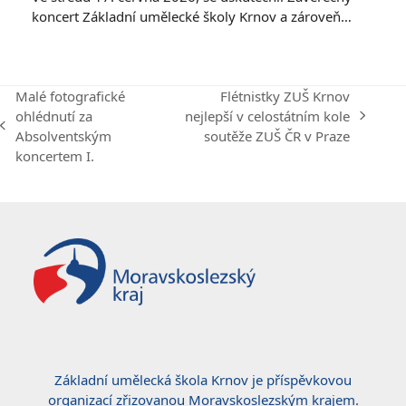
koncert Základní umělecké školy Krnov a zároveň…
Malé fotografické
Flétnistky ZUŠ Krnov
ohlédnutí za
nejlepší v celostátním kole
next
previous
Absolventským
soutěže ZUŠ ČR v Praze
post:
post:
koncertem I.
Základní umělecká škola Krnov je příspěvkovou
organizací zřizovanou Moravskoslezským krajem.