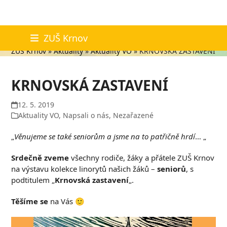
Skip
Aktuality
ZUŠ Krnov
to
ZUŠ Krnov
»
Aktuality
»
Aktuality VO
»
KRNOVSKÁ ZASTAVENÍ
content
KRNOVSKÁ ZASTAVENÍ
12. 5. 2019
Aktuality VO
,
Napsali o nás
,
Nezařazené
„
Věnujeme se také seniorům a jsme na to patřičně hrdí
… „
Srdečně zveme
všechny rodiče, žáky a přátele ZUŠ Krnov
na výstavu kolekce linorytů našich žáků –
seniorů
, s
podtitulem „
Krnovská zastavení
„.
Těšíme se
na Vás 🙂