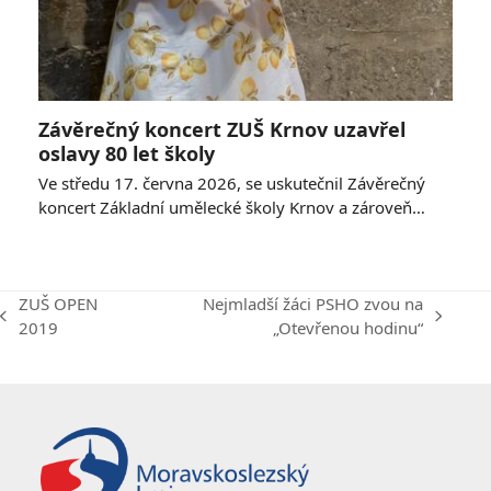
Závěrečný koncert ZUŠ Krnov uzavřel
oslavy 80 let školy
Ve středu 17. června 2026, se uskutečnil Závěrečný
koncert Základní umělecké školy Krnov a zároveň…
ZUŠ OPEN
Nejmladší žáci PSHO zvou na
previous
next
2019
„Otevřenou hodinu“
post:
post: