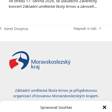
Ve středu 17. června 2026, se uskutečnil Závěrečný
koncert Základní umělecké školy Krnov a zároveň…
Napsali o nás
Karel Dospiva
next
previous
post:
post:
Základní umělecká škola Krnov je příspěvkovou
organizací zřizovanou Moravskoslezským krajem.
Certifikace ČSN EN ISO 50001:2019
Spravovat Souhlas