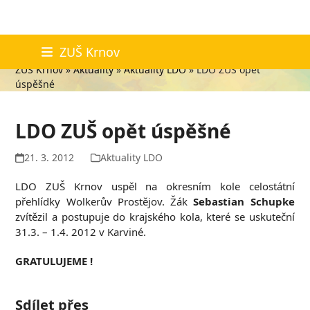
Skip
Aktuality
ZUŠ Krnov
to
ZUŠ Krnov
»
Aktuality
»
Aktuality LDO
»
LDO ZUŠ opět
content
úspěšné
LDO ZUŠ opět úspěšné
21. 3. 2012
Aktuality LDO
LDO ZUŠ Krnov uspěl na okresním kole celostátní
přehlídky Wolkerův Prostějov. Žák
Sebastian Schupke
zvítězil a postupuje do krajského kola, které se uskuteční
31.3. – 1.4. 2012 v Karviné.
GRATULUJEME !
Sdílet přes