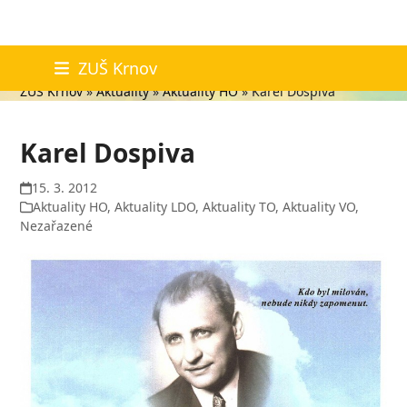
Skip
Aktuality
ZUŠ Krnov
to
ZUŠ Krnov
»
Aktuality
»
Aktuality HO
»
Karel Dospiva
content
Karel Dospiva
15. 3. 2012
Aktuality HO
,
Aktuality LDO
,
Aktuality TO
,
Aktuality VO
,
Nezařazené