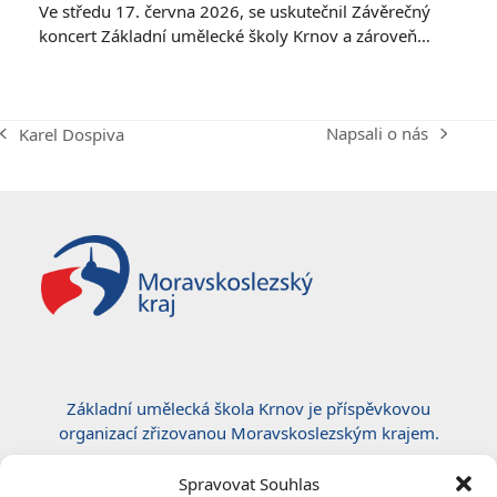
Ve středu 17. června 2026, se uskutečnil Závěrečný
koncert Základní umělecké školy Krnov a zároveň…
Napsali o nás
Karel Dospiva
next
previous
post:
post:
Základní umělecká škola Krnov je příspěvkovou
organizací zřizovanou Moravskoslezským krajem.
Certifikace ČSN EN ISO 50001:2019
Spravovat Souhlas