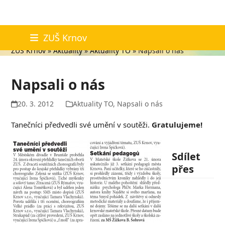
Skip
Aktuality
ZUŠ Krnov
to
ZUŠ Krnov
»
Aktuality
»
Aktuality TO
»
Napsali o nás
content
Napsali o nás
20. 3. 2012
Aktuality TO
,
Napsali o nás
Tanečníci předvedli své umění v soutěži.
Gratulujeme!
Sdílet
přes