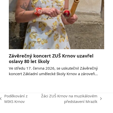
Závěrečný koncert ZUŠ Krnov uzavřel
oslavy 80 let školy
Ve středu 17. června 2026, se uskutečnil Závěrečný
koncert Základní umělecké školy Krnov a zároveň…
Poděkování z
Žáci ZUŠ Krnov na muzikálovém
previous
next
MIKS Krnov
představení Mrazík
post:
post: