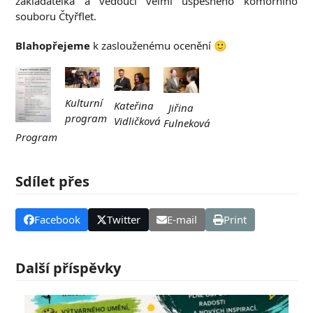
zakladatelka a vedoucí velmi úspěšného komorního
souboru Čtyřflet.
Blahopřejeme
k zaslouženému ocenění 🙂
Kulturní
Kateřina
Jiřina
program
Vidličková
Fulneková
Program
Sdílet přes
Facebook
Twitter
E-mail
Print
Další příspěvky