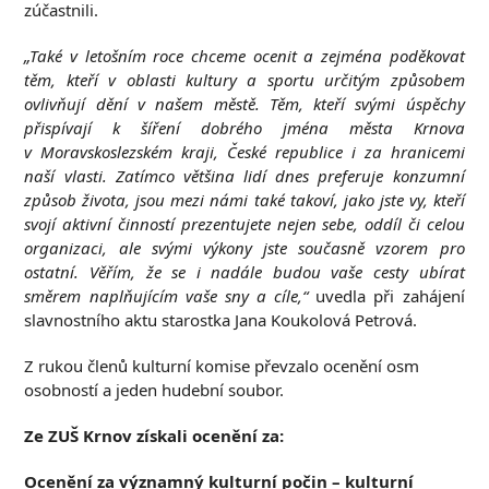
zúčastnili.
„Také v letošním roce chceme ocenit a zejména poděkovat
těm, kteří v oblasti kultury a sportu určitým způsobem
ovlivňují dění v našem městě. Těm, kteří svými úspěchy
přispívají k šíření dobrého jména města Krnova
v Moravskoslezském kraji, České republice i za hranicemi
naší vlasti. Zatímco většina lidí dnes preferuje konzumní
způsob života, jsou mezi námi také takoví, jako jste vy, kteří
svojí aktivní činností prezentujete nejen sebe, oddíl či celou
organizaci, ale svými výkony jste současně vzorem pro
ostatní. Věřím, že se i nadále budou vaše cesty ubírat
směrem naplňujícím vaše sny a cíle,“
uvedla při zahájení
slavnostního aktu starostka Jana Koukolová Petrová.
Z rukou členů kulturní komise převzalo ocenění osm
osobností a jeden hudební soubor.
Ze ZUŠ Krnov získali ocenění za:
Ocenění za významný kulturní počin – kulturní