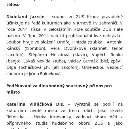
těleso
Dixieland Jazzsle –
soubor ze ZUŠ Krnov pravidelně
účinkuje na řadě kulturních akcí v Krnově i v zahraničí. V
roce 2014 získal v celostátním kole soutěže ZUŠ zlaté
pásmo. V říjnu 2014 natočil profesionální live nahrávku.
Soubor hraje ve složení Ondřej Hnízda (trubka), Antonín
Kánský (trombon), Věra Dvořáková (klarinet, tenor
saxofon), Štěpánka Hnízdová (klavír), Vojtěch Repka
(banjo), Lukáš Nevídal (tuba), Václav Čermák (bicí, zpěv),
Olga Tocháčková j.h. (alt saxofon). Uměleckou vedoucí
souboru je Jiřina Fulneková.
Poděkování za dlouhodobý soustavný přínos pro
město
Kateřina Vidličková Dis.
– výrazně se podílí na
kulturním životě města ve třech rolích. Jako skvělá
flétnistka – členka Krnovanky, vedoucí sboru dětí z
přípravného studia hudebního oboru ZUŠ a jako