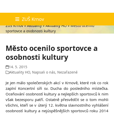
Skip
Aktuality
ZUŠ Krnov
to
ZUŠ Krnov
»
Aktuality
»
Aktuality HO
»
Město ocenilo
content
sportovce a osobnosti kultury
Město ocenilo sportovce a
osobnosti kultury
14. 5. 2015
Aktuality HO
,
Napsali o nás
,
Nezařazené
Je jen málo společenských akcí v Krnově, které rok co rok
zaplní Koncertní síň sv. Ducha do posledního místečka.
Oceňování osobností kultury a nejlepších sportovců k nim
však bezesporu patří. Ostatně přesvědčit se o tom mohli
všichni, kteří se v úterý 12. května slavnostního vyhlášení
osobností kultury a nejúspěšnějších sportovců roku 2014