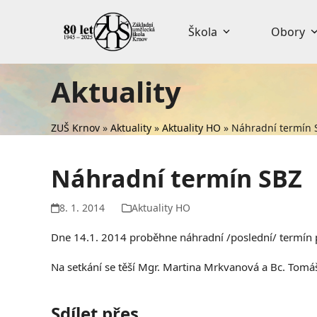
Skip
to
Škola
Obory
content
Aktuality
ZUŠ Krnov
»
Aktuality
»
Aktuality HO
»
Náhradní termín 
Náhradní termín SBZ
8. 1. 2014
Aktuality HO
Dne 14.1. 2014 proběhne náhradní /poslední/ termín p
Na setkání se těší Mgr. Martina Mrkvanová a Bc. Tomá
Sdílet přes