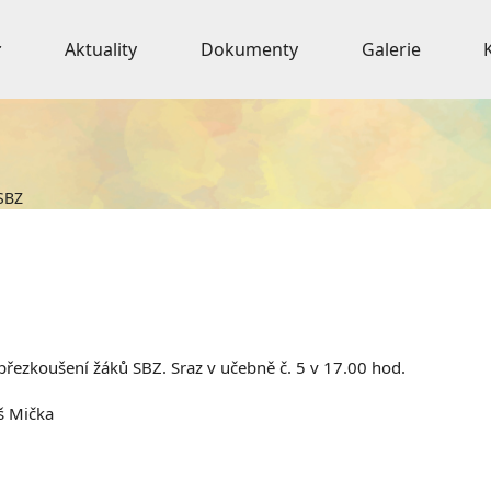
Aktuality
Dokumenty
Galerie
SBZ
řezkoušení žáků SBZ. Sraz v učebně č. 5 v 17.00 hod.
š Mička