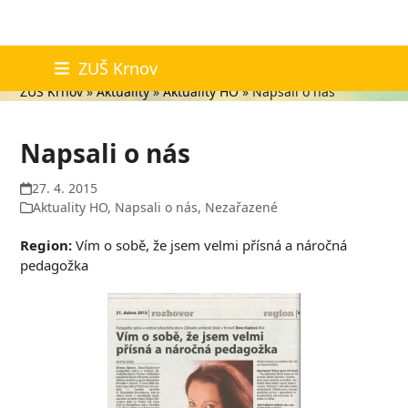
Skip
Aktuality
ZUŠ Krnov
to
ZUŠ Krnov
»
Aktuality
»
Aktuality HO
»
Napsali o nás
content
Napsali o nás
27. 4. 2015
Aktuality HO
,
Napsali o nás
,
Nezařazené
Region:
Vím o sobě, že jsem velmi přísná a náročná
pedagožka