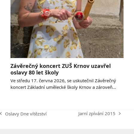
Závěrečný koncert ZUŠ Krnov uzavřel
oslavy 80 let školy
Ve středu 17. června 2026, se uskutečnil Závěrečný
koncert Základní umělecké školy Krnov a zároveň…
Jarní zpívání 2015
Oslavy Dne vítězství
next
previous
post:
post: