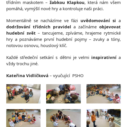
třídním maskotem –
žabkou Klapkou
, která nám všem
pomáhá, vymýšlí nové hry a kontroluje naši práci.
Momentálně se nacházíme ve fázi
uvědomování si
a
dodržování třídních pravidel
a začínáme
objevovat
hudební svět
– tancujeme, zpíváme, hrajeme rytmické
hry a poznáváme první hudební pojmy – zvuky a tóny,
notovou osnovu, houslový klíč.
Každé středeční setkání s dětmi je velmi
inspirativní
a
vždy trochu jiné.
Kateřina Vidličková
– vyučující PSHO