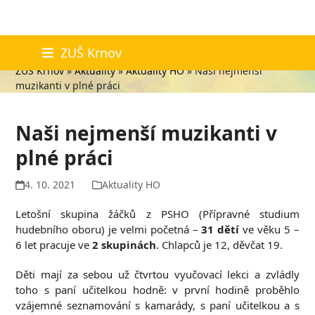
Skip
Aktuality
ZUŠ Krnov
to
ZUŠ Krnov
»
Aktuality
»
Aktuality HO
»
Naši nejmenší
content
muzikanti v plné práci
Naši nejmenší muzikanti v
plné práci
4. 10. 2021
Aktuality HO
Letošní skupina žáčků z PSHO (Přípravné studium
hudebního oboru) je velmi početná –
31 dětí
ve věku 5 –
6 let pracuje ve
2 skupinách
. Chlapců je 12, děvčat 19.
Děti mají za sebou už čtvrtou vyučovací lekci a zvládly
toho s paní učitelkou hodně: v první hodině proběhlo
vzájemné seznamování s kamarády, s paní učitelkou a s