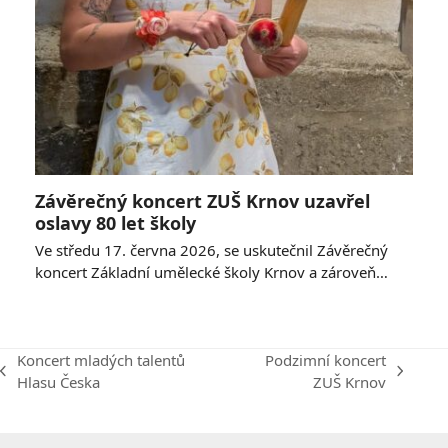
Závěrečný koncert ZUŠ Krnov uzavřel
oslavy 80 let školy
Ve středu 17. června 2026, se uskutečnil Závěrečný
koncert Základní umělecké školy Krnov a zároveň…
Koncert mladých talentů
Podzimní koncert
previous
next
Hlasu Česka
ZUŠ Krnov
post:
post: