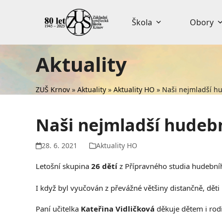
Skip
to
Škola
Obory
content
Aktuality
ZUŠ Krnov
»
Aktuality
»
Aktuality HO
»
Naši nejmladší hu
Naši nejmladší hudební
28. 6. 2021
Aktuality HO
Letošní skupina
26 dětí
z Přípravného studia hudebníh
I když byl vyučován z převážné většiny distančně, dět
Paní učitelka
Kateřina Vidličková
děkuje dětem i rod