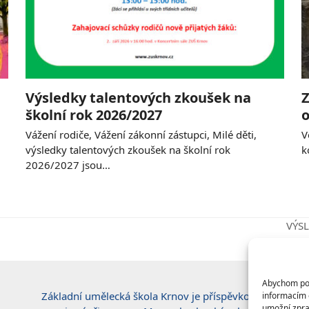
Výsledky talentových zkoušek na
Z
školní rok 2026/2027
o
Vážení rodiče, Vážení zákonní zástupci, Milé děti,
V
výsledky talentových zkoušek na školní rok
k
2026/2027 jsou…
VÝS
next
post:
Abychom posk
Základní umělecká škola Krnov je příspěvkovou
informacím o
umožní zpra