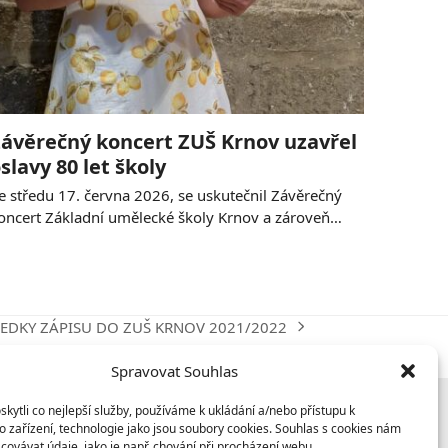
ávěrečný koncert ZUŠ Krnov uzavřel
slavy 80 let školy
e středu 17. června 2026, se uskutečnil Závěrečný
oncert Základní umělecké školy Krnov a zároveň…
LEDKY ZÁPISU DO ZUŠ KRNOV 2021/2022
Spravovat Souhlas
ytli co nejlepší služby, používáme k ukládání a/nebo přístupu k
 zařízení, technologie jako jsou soubory cookies. Souhlas s cookies nám
covávat údaje, jako je např. chování při procházení webu.