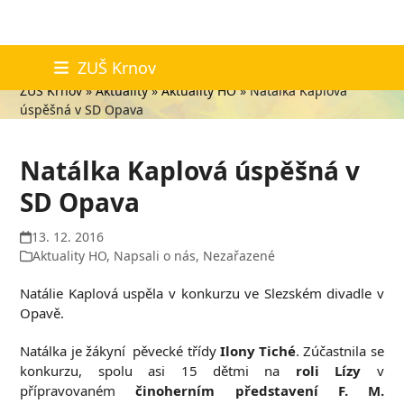
Skip
Aktuality
ZUŠ Krnov
to
ZUŠ Krnov
»
Aktuality
»
Aktuality HO
»
Natálka Kaplová
content
úspěšná v SD Opava
Natálka Kaplová úspěšná v
SD Opava
13. 12. 2016
Aktuality HO
,
Napsali o nás
,
Nezařazené
Natálie Kaplová uspěla v konkurzu ve Slezském divadle v
Opavě.
Natálka je žákyní pěvecké třídy
Ilony Tiché
. Zúčastnila se
konkurzu, spolu asi 15 dětmi na
roli Lízy
v
přípravovaném
činoherním představení F. M.