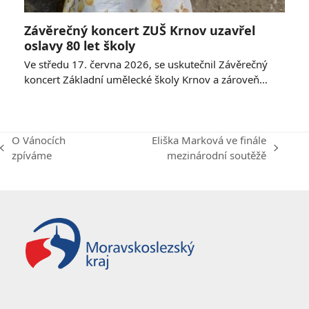
Závěrečný koncert ZUŠ Krnov uzavřel
oslavy 80 let školy
Ve středu 17. června 2026, se uskutečnil Závěrečný
koncert Základní umělecké školy Krnov a zároveň…
O Vánocích
Eliška Marková ve finále
previous
next
zpíváme
mezinárodní soutěžě
post:
post: