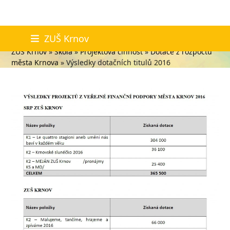
Skip
Výsledky dotačních titulů 2016
ZUŠ Krnov
to
ZUŠ Krnov
»
Škola
»
Projektová činnost
»
Dotace z rozpočtu
content
města Krnova
»
Výsledky dotačních titulů 2016