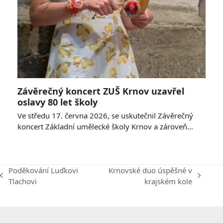
Závěrečný koncert ZUŠ Krnov uzavřel
oslavy 80 let školy
Ve středu 17. června 2026, se uskutečnil Závěrečný
koncert Základní umělecké školy Krnov a zároveň…
Poděkování Luďkovi
Krnovské duo úspěšné v
previous
next
Tlachovi
krajském kole
post:
post: