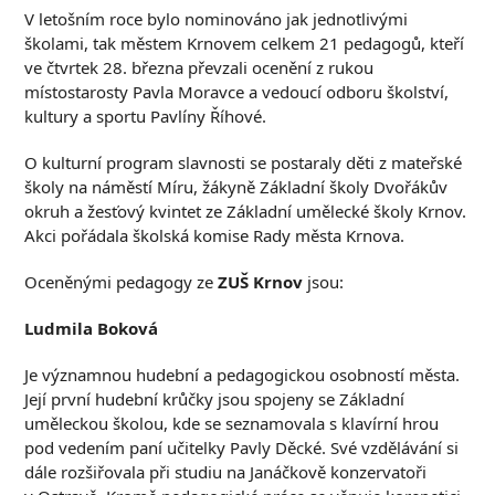
V letošním roce bylo nominováno jak jednotlivými
školami, tak městem Krnovem celkem 21 pedagogů, kteří
ve čtvrtek 28. března převzali ocenění z rukou
místostarosty Pavla Moravce a vedoucí odboru školství,
kultury a sportu Pavlíny Říhové.
O kulturní program slavnosti se postaraly děti z mateřské
školy na náměstí Míru, žákyně Základní školy Dvořákův
okruh a žesťový kvintet ze Základní umělecké školy Krnov.
Akci pořádala školská komise Rady města Krnova.
Oceněnými pedagogy ze
ZUŠ Krnov
jsou:
Ludmila Boková
Je významnou hudební a pedagogickou osobností města.
Její první hudební krůčky jsou spojeny se Základní
uměleckou školou, kde se seznamovala s klavírní hrou
pod vedením paní učitelky Pavly Děcké. Své vzdělávání si
dále rozšiřovala při studiu na Janáčkově konzervatoři