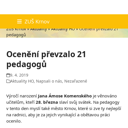
Skip
Aktuality
ZUŠ Krnov
to
ZUŠ Krnov
»
Aktuality
»
Aktuality HO
»
Ocenění převzalo 21
content
pedagogů
Ocenění převzalo 21
pedagogů
9. 4. 2019
Aktuality HO
,
Napsali o nás
,
Nezařazené
Výročí narození
Jana Ámose Komenského
je věnováno
učitelům, kteří
28. března
slaví svůj svátek. Na pedagogy
v tento den myslí také město Krnov, které si zve ty nejlepší
na radnici, aby je za jejich vynikající a obětavou práci
ocenilo.