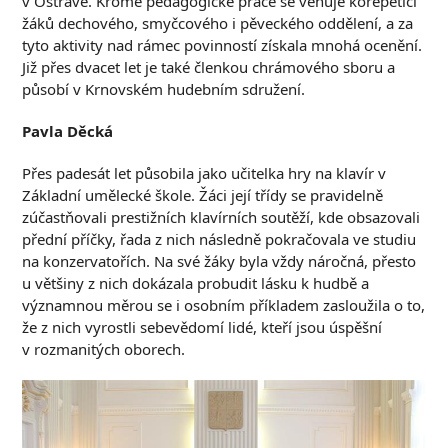
v Ostravě. Kromě pedagogické práce se věnuje korepetici
žáků dechového, smyčcového i pěveckého oddělení, a za
tyto aktivity nad rámec povinností získala mnohá ocenění.
Již přes dvacet let je také členkou chrámového sboru a
působí v Krnovském hudebním sdružení.
Pavla Děcká
Přes padesát let působila jako učitelka hry na klavír v
Základní umělecké škole. Žáci její třídy se pravidelně
zúčastňovali prestižních klavírních soutěží, kde obsazovali
přední příčky, řada z nich následně pokračovala ve studiu
na konzervatořích. Na své žáky byla vždy náročná, přesto
u většiny z nich dokázala probudit lásku k hudbě a
významnou měrou se i osobním příkladem zasloužila o to,
že z nich vyrostli sebevědomí lidé, kteří jsou úspěšní
v rozmanitých oborech.